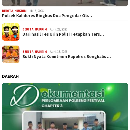
BERITA
,
HUKRIM
Mei 3, 2026
Polsek Kalideres Ringkus Dua Pengedar Ob…
BERITA
,
HUKRIM
April 21, 2026
Dari hasil Tes Urin Polisi Tetapkan Ters…
BERITA
,
HUKRIM
April 15, 2026
Bukti Nyata Komitmen Kapolres Bengkalis …
DAERAH