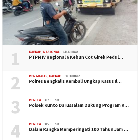
1
DAERAH
,
NASIONAL
444 Dilihat
PTPN IV Regional 6 Kebun Cot Girek Pedul…
2
BENGKALIS
,
DAERAH
389 Dilihat
Polres Bengkalis Kembali Ungkap Kasus Il…
3
BERITA
382 Dilihat
Polsek Kunto Darussalam Dukung Program K…
4
BERITA
315 Dilihat
Dalam Rangka Memperingati 100 Tahun Jam …