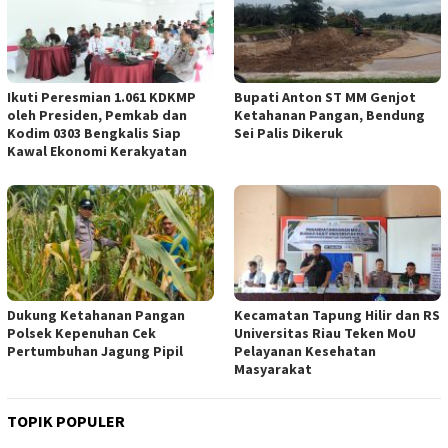
Ikuti Peresmian 1.061 KDKMP
Bupati Anton ST MM Genjot
oleh Presiden, Pemkab dan
Ketahanan Pangan, Bendung
Kodim 0303 Bengkalis Siap
Sei Palis Dikeruk
Kawal Ekonomi Kerakyatan
Dukung Ketahanan Pangan
Kecamatan Tapung Hilir dan RS
Polsek Kepenuhan Cek
Universitas Riau Teken MoU
Pertumbuhan Jagung Pipil
Pelayanan Kesehatan
Masyarakat
TOPIK POPULER