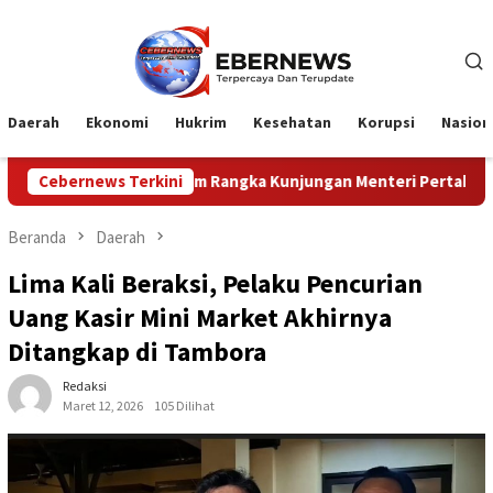
Loncat
ke
konten
Daerah
Ekonomi
Hukrim
Kesehatan
Korupsi
Nasion
m Rangka Kunjungan Menteri Pertahanan RI
Cebernews Terkini
Profesionali
Beranda
Daerah
Lima Kali Beraksi, Pelaku Pencurian
Uang Kasir Mini Market Akhirnya
Ditangkap di Tambora
Redaksi
Maret 12, 2026
105 Dilihat