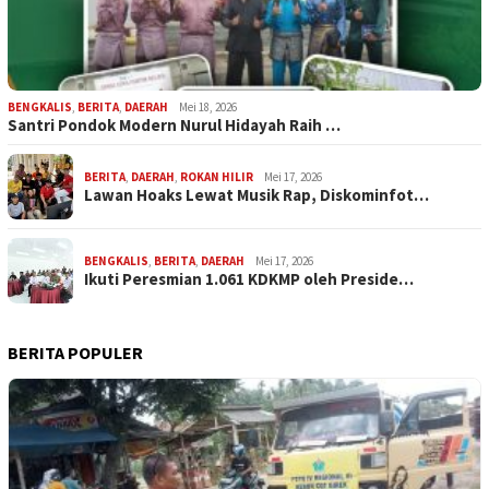
BENGKALIS
,
BERITA
,
DAERAH
Mei 18, 2026
Santri Pondok Modern Nurul Hidayah Raih …
BERITA
,
DAERAH
,
ROKAN HILIR
Mei 17, 2026
Lawan Hoaks Lewat Musik Rap, Diskominfot…
BENGKALIS
,
BERITA
,
DAERAH
Mei 17, 2026
Ikuti Peresmian 1.061 KDKMP oleh Preside…
BERITA POPULER