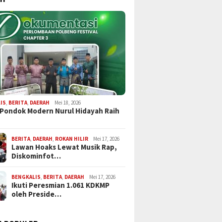
IS
,
BERITA
,
DAERAH
Mei 18, 2026
 Pondok Modern Nurul Hidayah Raih
BERITA
,
DAERAH
,
ROKAN HILIR
Mei 17, 2026
Lawan Hoaks Lewat Musik Rap,
Diskominfot…
BENGKALIS
,
BERITA
,
DAERAH
Mei 17, 2026
Ikuti Peresmian 1.061 KDKMP
oleh Preside…