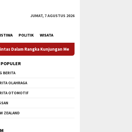
JUMAT, 7 AGUSTUS 2026
ISTIWA
POLITIK
WISATA
teri Pertahanan RI
Profesionalisme Prajurit Jadi Penek
 POPULER
G BERITA
RITA OLAHRAGA
RITA OTOMOTIF
SSAN
W ZEALAND
IM