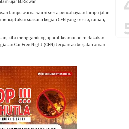
alam ujar M.Ridwan
asan lampu warna-warni serta pencahayaan lampu jalan
 menciptakan suasana kegian CFN yang tertib, ramah,
.
atan, kita menggandeng aparat keamanan melakukan
egiatan Car Free Night (CFN) terpantau berjalan aman