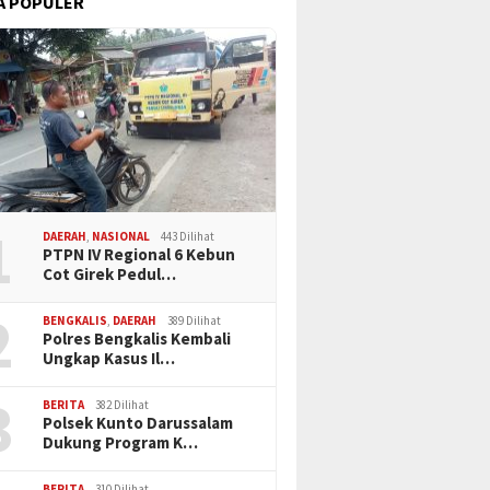
A POPULER
1
DAERAH
,
NASIONAL
443 Dilihat
PTPN IV Regional 6 Kebun
Cot Girek Pedul…
2
BENGKALIS
,
DAERAH
389 Dilihat
Polres Bengkalis Kembali
Ungkap Kasus Il…
3
BERITA
382 Dilihat
Polsek Kunto Darussalam
Dukung Program K…
BERITA
310 Dilihat