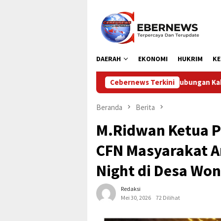
Loncat
ke
konten
DAERAH
EKONOMI
HUKRIM
KE
Dinas Perhubungan Kabupaten Kampar Laksanakan Pengam
Cebernews Terkini
Beranda
Berita
M.Ridwan Ketua P
CFN Masyarakat An
Night di Desa Wo
Redaksi
Mei 30, 2026
72 Dilihat