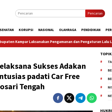
Pencarian
SEHATAN
KORUPSI
NASIONAL
OLAHRAGA
PENDIDIKAN
PER
anan dan Pengaturan Lalu Lintas Dalam Rangka Kunjungan Men
TOPIK
TA
elaksana Sukses Adakan
BE
tusias padati Car Free
BE
nosari Tengah
NI
NE
HUKR