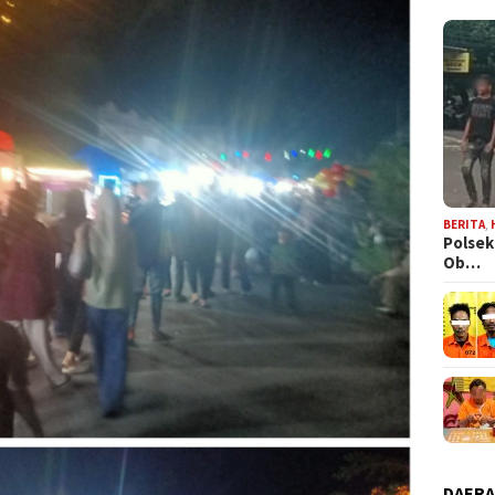
BERITA
,
Polsek
Ob…
DAER