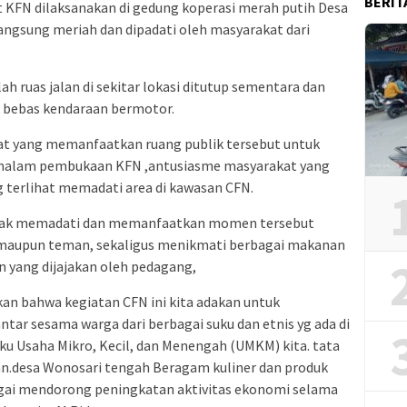
BERIT
 KFN dilaksanakan di gedung koperasi merah putih Desa
ngsung meriah dan dipadati oleh masyarakat dari
ah ruas jalan di sekitar lokasi ditutup sementara dan
k bebas kendaraan bermotor.
at yang memanfaatkan ruang publik tersebut untuk
malam pembukaan KFN ,antusiasme masyarakat yang
 terlihat memadati area di kawasan CFN.
ampak memadati dan memanfaatkan momen tersebut
maupun teman, sekaligus menikmati berbagai makanan
 yang dijajakan oleh pedagang,
n bahwa kegiatan CFN ini kita adakan untuk
ar sesama warga dari berbagai suku dan etnis yg ada di
aku Usaha Mikro, Kecil, dan Menengah (UMKM) kita. tata
alan.desa Wonosari tengah Beragam kuliner dan produk
bagai mendorong peningkatan aktivitas ekonomi selama