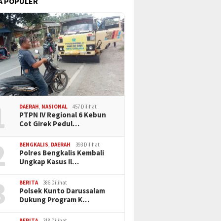
A POPULER
1
DAERAH
,
NASIONAL
457 Dilihat
PTPN IV Regional 6 Kebun
Cot Girek Pedul…
2
BENGKALIS
,
DAERAH
393 Dilihat
Polres Bengkalis Kembali
Ungkap Kasus Il…
3
BERITA
386 Dilihat
Polsek Kunto Darussalam
Dukung Program K…
BERITA
318 Dilihat