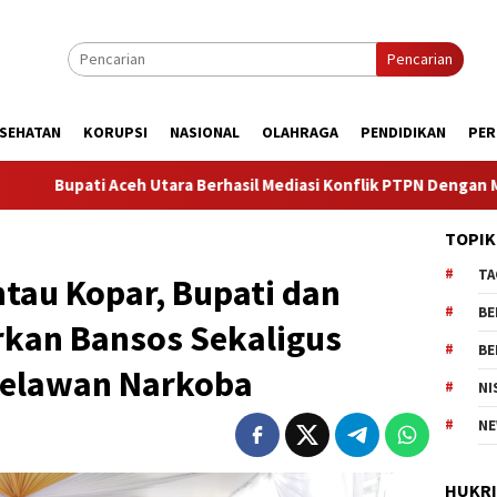
Pencarian
SEHATAN
KORUPSI
NASIONAL
OLAHRAGA
PENDIDIKAN
PER
a Berhasil Mediasi Konflik PTPN Dengan Masyarakat Cot Girek, W
TOPIK
TA
ntau Kopar, Bupati dan
BE
rkan Bansos Sekaligus
BE
Melawan Narkoba
NI
NE
HUKR