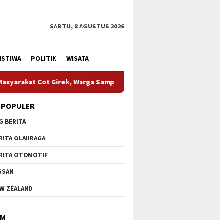
SABTU, 8 AGUSTUS 2026
ISTIWA
POLITIK
WISATA
arga Sampaikan Apresiasi
HUT Ke-1 Kodam XIX Tuanku Tam
 POPULER
G BERITA
RITA OLAHRAGA
RITA OTOMOTIF
SSAN
W ZEALAND
IM