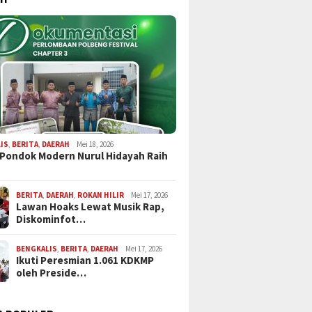
IS
,
BERITA
,
DAERAH
Mei 18, 2026
 Pondok Modern Nurul Hidayah Raih
BERITA
,
DAERAH
,
ROKAN HILIR
Mei 17, 2026
Lawan Hoaks Lewat Musik Rap,
Diskominfot…
BENGKALIS
,
BERITA
,
DAERAH
Mei 17, 2026
Ikuti Peresmian 1.061 KDKMP
oleh Preside…