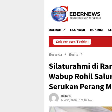
Loncat
ke
konten
DAERAH
EKONOMI
HUKRIM
KE
Cebernews Terkini
Bupati Aceh Utar
Beranda
Berita
Silaturahmi di Ra
Wabup Rohil Salu
Serukan Perang 
Redaksi
Mei 30, 2026
102 Dilihat