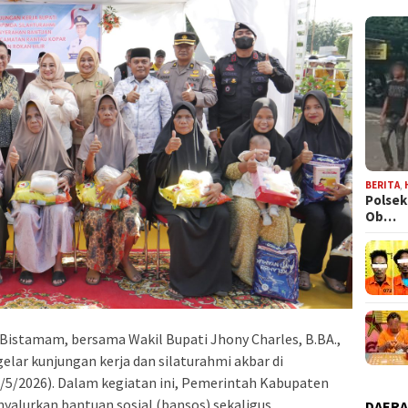
BERITA
,
Polsek
Ob…
H. Bistamam, bersama Wakil Bupati Jhony Charles, B.BA.,
elar kunjungan kerja dan silaturahmi akbar di
5/2026). Dalam kegiatan ini, Pemerintah Kabupaten
alurkan bantuan sosial (bansos) sekaligus
DAER