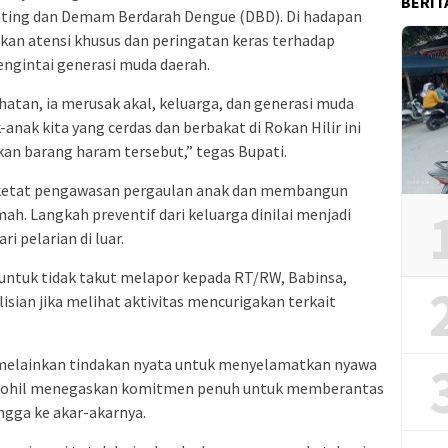
BERIT
ting dan Demam Berdarah Dengue (DBD). Di hadapan
an atensi khusus dan peringatan keras terhadap
ngintai generasi muda daerah.
tan, ia merusak akal, keluarga, dan generasi muda
-anak kita yang cerdas dan berbakat di Rokan Hilir ini
n barang haram tersebut,” tegas Bupati.
ketat pengawasan pergaulan anak dan membangun
h. Langkah preventif dari keluarga dinilai menjadi
 pelarian di luar.
ntuk tidak takut melapor kepada RT/RW, Babinsa,
sian jika melihat aktivitas mencurigakan terkait
melainkan tindakan nyata untuk menyelamatkan nyawa
 Rohil menegaskan komitmen penuh untuk memberantas
ngga ke akar-akarnya.