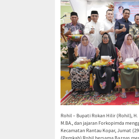
Rohil – Bupati Rokan Hilir (Rohil), 
M.BA., dan jajaran Forkopimda mengg
Kecamatan Rantau Kopar, Jumat (29/
(Pemkab) Rohil bersama Baznas meny