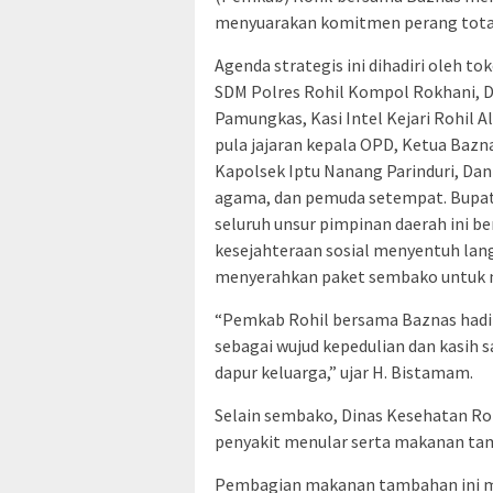
menyuarakan komitmen perang tota
Agenda strategis ini dihadiri oleh to
SDM Polres Rohil Kompol Rokhani, D
Pamungkas, Kasi Intel Kejari Rohil A
pula jajaran kepala OPD, Ketua Bazna
Kapolsek Iptu Nanang Parinduri, Dan
agama, dan pemuda setempat. Bupat
seluruh unsur pimpinan daerah ini
kesejahteraan sosial menyentuh la
menyerahkan paket sembako untuk 
“Pemkab Rohil bersama Baznas hadi
sebagai wujud kepedulian dan kasih
dapur keluarga,” ujar H. Bistamam.
Selain sembako, Dinas Kesehatan R
penyakit menular serta makanan tamb
Pembagian makanan tambahan ini m