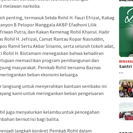
l melawan narkoba.
koh penting, termasuk Sekda Rohil H. Fauzi Efrizal, Kabag
anyon B Pelopor Manggala AKBP Efadhoni Lilik
lfriwan Putra, dan Kakan Kemenag Rohil Khairul. Hadir
s Rohil H. Jefrizal, Camat Rantau Kopar Nasruddin,
pos Ramil Sertu Akbar Sinamo, serta seluruh tokoh adat,
i Rohil H. Bistamam menegaskan bahwa kehadiran
 bertujuan memastikan program pembangunan dan
BENGKAL
Santri
ngsung masyarakat. Pemkab Rohil bersama Baznas
…
meringankan beban ekonomi keluarga.
r langsung untuk menyerahkan bantuan sembako ini
 sayang kami untuk meringankan beban pengeluaran
ohil juga menyalurkan kelambu untuk pencegahan
ahan bernutrisi bagi balita.
enjadi langkah konkret Pemkab Rohil dalam