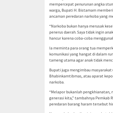
mempercepat penurunan angka stun
warga, Bupati H. Bistamam memberik
ancaman peredaran narkoba yang me
“Narkoba bukan hanya merusak keseha
penerus daerah. Saya tidak ingin anak
hancur karena coba-coba menggunaka
Ia meminta para orang tua memper
komunikasi yang hangat di dalam ruma
tameng utama agar anak tidak mencari
Bupati juga mengimbau masyarakat u
Bhabinkamtibmas, atau aparat kepoli
narkoba.
“Melapor bukanlah pengkhianatan, 
generasi kita,” tambahnya Pemkab
peredaran barang haram tersebut hi