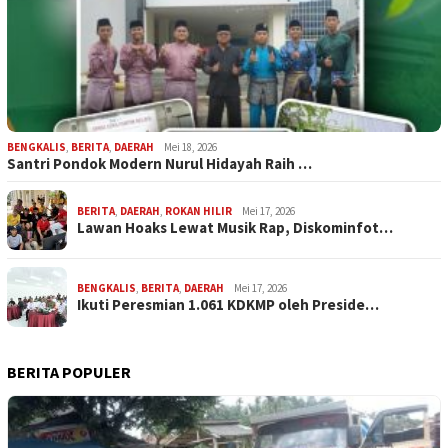
BENGKALIS
,
BERITA
,
DAERAH
Mei 18, 2026
Santri Pondok Modern Nurul Hidayah Raih …
BERITA
,
DAERAH
,
ROKAN HILIR
Mei 17, 2026
Lawan Hoaks Lewat Musik Rap, Diskominfot…
BENGKALIS
,
BERITA
,
DAERAH
Mei 17, 2026
Ikuti Peresmian 1.061 KDKMP oleh Preside…
BERITA POPULER