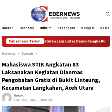
Loncat
ke
konten
Daerah
Ekonomi
Hukrim
Kesehatan
Korupsi
Nasion
turan Lalu Lintas Dalam Rangka Kunjungan Menteri Pertahana
Cebernews Terkini
Beranda
Daerah
Mahasiswa STIK Angkatan 83
Laksanakan Kegiatan Dianmas
Pengobatan Gratis di Bukit Linteung,
Kecamatan Langkahan, Aceh Utara
Redaksi
Februari 13, 2026
108 Dilihat