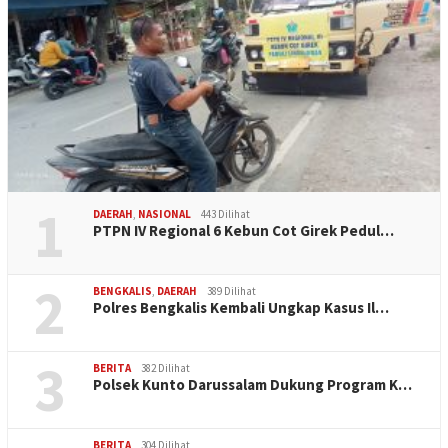
1
DAERAH
,
NASIONAL
443 Dilihat
PTPN IV Regional 6 Kebun Cot Girek Pedul…
2
BENGKALIS
,
DAERAH
389 Dilihat
Polres Bengkalis Kembali Ungkap Kasus Il…
3
BERITA
382 Dilihat
Polsek Kunto Darussalam Dukung Program K…
BERITA
304 Dilihat