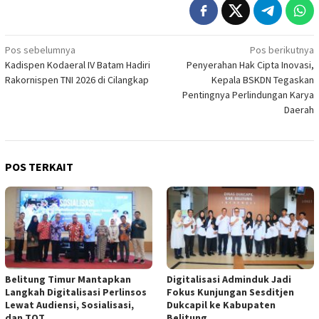
Navigasi
Pos sebelumnya
Pos berikutnya
Kadispen Kodaeral IV Batam Hadiri
Penyerahan Hak Cipta Inovasi,
pos
Rakornispen TNI 2026 di Cilangkap
Kepala BSKDN Tegaskan
Pentingnya Perlindungan Karya
Daerah
POS TERKAIT
Belitung Timur Mantapkan
Digitalisasi Adminduk Jadi
Langkah Digitalisasi Perlinsos
Fokus Kunjungan Sesditjen
Lewat Audiensi, Sosialisasi,
Dukcapil ke Kabupaten
dan TOT
Belitung