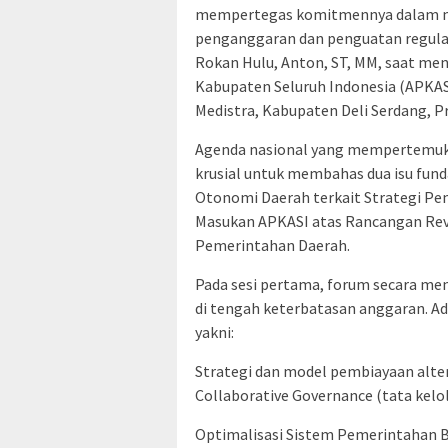
mempertegas komitmennya dalam me
penganggaran dan penguatan regulasi
Rokan Hulu, Anton, ST, MM, saat me
Kabupaten Seluruh Indonesia (APKASI)
Medistra, Kabupaten Deli Serdang, Pr
​Agenda nasional yang mempertemuka
krusial untuk membahas dua isu fun
Otonomi Daerah terkait Strategi Pe
Masukan APKASI atas Rancangan Rev
Pemerintahan Daerah.
​Pada sesi pertama, forum secara m
di tengah keterbatasan anggaran. A
yakni:
​Strategi dan model pembiayaan alt
​Collaborative Governance (tata kelol
​Optimalisasi Sistem Pemerintahan 