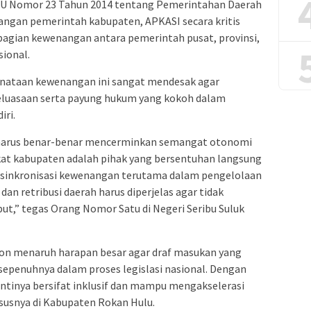
i UU Nomor 23 Tahun 2014 tentang Pemerintahan Daerah
uangan pemerintah kabupaten, APKASI secara kritis
gian kewenangan antara pemerintah pusat, provinsi,
sional.
nataan kewenangan ini sangat mendesak agar
eluasaan serta payung hukum yang kokoh dalam
iri.
i harus benar-benar mencerminkan semangat otonomi
gkat kabupaten adalah pihak yang bersentuhan langsung
, sinkronisasi kewenangan terutama dalam pengelolaan
dan retribusi daerah harus diperjelas agar tidak
t,” tegas Orang Nomor Satu di Negeri Seribu Suluk
nton menaruh harapan besar agar draf masukan yang
 sepenuhnya dalam proses legislasi nasional. Dengan
nantinya bersifat inklusif dan mampu mengakselerasi
susnya di Kabupaten Rokan Hulu.