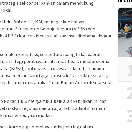
BERIT
 strategis sektor perbankan dalam mendukung
lokal.
an Hulu, Anton, ST, MM, menegaskan bahwa
ggaran Pendapatan Belanja Negara (APBN) dan
h (APBD) konvensional sudah saatnya diimbangi dengan
semakin kompleks, sementara ruang fiskal daerah
tu, strategi pembiayaan alternatif baik melalui skema
aha (KPBU), optimalisasi investasi daerah, maupun
nya menjadi kunci agar proyek infrastruktur strategis
sejahteraan masyarakat,” ujar Bupati Anton di sela-sela
 Rokan Hulu menyambut baik arah kebijakan ini dan
laraskan regulasi daerah agar lebih adaptif, ramah
p skema pembiayaan modern.
 Bupati Anton juga membawa misi penting dalam