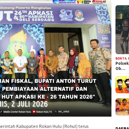
BERITA
,
Polsek
Ob…
erintah Kabupaten Rokan Hulu (Rohul) terus
DAER