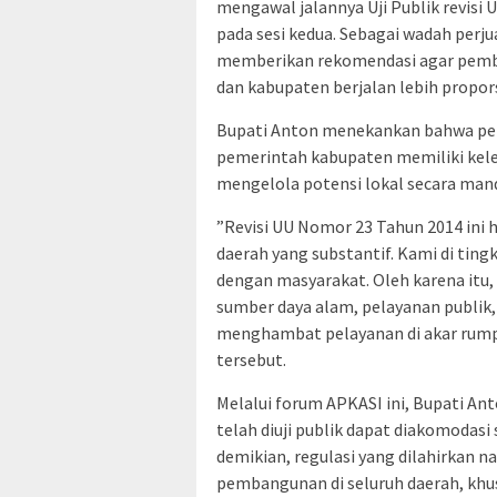
mengawal jalannya Uji Publik revis
pada sesi kedua. Sebagai wadah perj
memberikan rekomendasi agar pemba
dan kabupaten berjalan lebih propor
​Bupati Anton menekankan bahwa pe
pemerintah kabupaten memiliki kel
mengelola potensi lokal secara mand
​”Revisi UU Nomor 23 Tahun 2014 in
daerah yang substantif. Kami di tin
dengan masyarakat. Oleh karena itu
sumber daya alam, pelayanan publik, 
menghambat pelayanan di akar rumpu
tersebut.
​Melalui forum APKASI ini, Bupati A
telah diuji publik dapat diakomodasi
demikian, regulasi yang dilahirkan 
pembangunan di seluruh daerah, khu