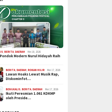
IS
,
BERITA
,
DAERAH
Mei 18, 2026
 Pondok Modern Nurul Hidayah Raih
BERITA
,
DAERAH
,
ROKAN HILIR
Mei 17, 2026
Lawan Hoaks Lewat Musik Rap,
Diskominfot…
BENGKALIS
,
BERITA
,
DAERAH
Mei 17, 2026
Ikuti Peresmian 1.061 KDKMP
oleh Preside…