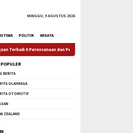
MINGGU, 9 AGUSTUS 2026
ISTIWA
POLITIK
WISATA
naan dan Pencapaian Daerah
Camat Tapung Hilir Menjadi I
 POPULER
G BERITA
RITA OLAHRAGA
RITA OTOMOTIF
SSAN
W ZEALAND
IM