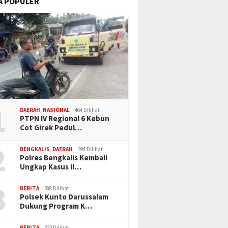
A POPULER
1
DAERAH
,
NASIONAL
464 Dilihat
PTPN IV Regional 6 Kebun
Cot Girek Pedul…
2
BENGKALIS
,
DAERAH
394 Dilihat
Polres Bengkalis Kembali
Ungkap Kasus Il…
3
BERITA
388 Dilihat
Polsek Kunto Darussalam
Dukung Program K…
BERITA
323 Dilihat