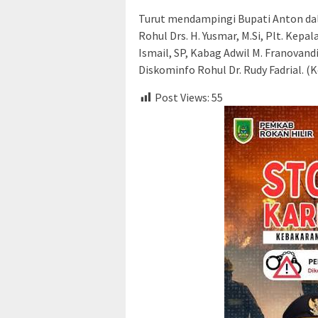
​Turut mendampingi Bupati Anton dal
Rohul Drs. H. Yusmar, M.Si, Plt. Kep
Ismail, SP, Kabag Adwil M. Franovandi
Diskominfo Rohul Dr. Rudy Fadrial. (
Post Views:
55