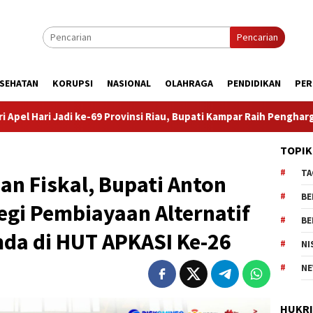
Pencarian
SEHATAN
KORUPSI
NASIONAL
OLAHRAGA
PENDIDIKAN
PER
rovinsi Riau, Bupati Kampar Raih Penghargaan Terbaik II Perenca
TOPIK
TA
n Fiskal, Bupati Anton
BE
egi Pembiayaan Alternatif
BE
mda di HUT APKASI Ke-26
NI
NE
HUKR