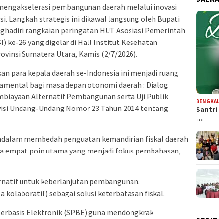
ngakselerasi pembangunan daerah melalui inovasi
. Langkah strategis ini dikawal langsung oleh Bupati
nghadiri rangkaian peringatan HUT Asosiasi Pemerintah
 ke-26 yang digelar di Hall Institut Kesehatan
ovinsi Sumatera Utara, Kamis (2/7/2026).
n para kepala daerah se-Indonesia ini menjadi ruang
damental bagi masa depan otonomi daerah : Dialog
mbiayaan Alternatif Pembangunan serta Uji Publik
BENGKAL
isi Undang-Undang Nomor 23 Tahun 2014 tentang
Santri
…
endalam membedah penguatan kemandirian fiskal daerah
da empat poin utama yang menjadi fokus pembahasan,
ernatif untuk keberlanjutan pembangunan.
a kolaboratif) sebagai solusi keterbatasan fiskal.
Berbasis Elektronik (SPBE) guna mendongkrak