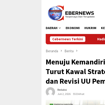
Loncat
ke
konten
DAERAH
EKONOMI
HUKRIM
KE
Cebernews Terkini
Hadiri Apel Hari Jadi ke-69 P
Beranda
Berita
Menuju Kemandiria
Turut Kawal Strat
dan Revisi UU Pe
Redaksi
Juli 2, 2026
55 Dilihat