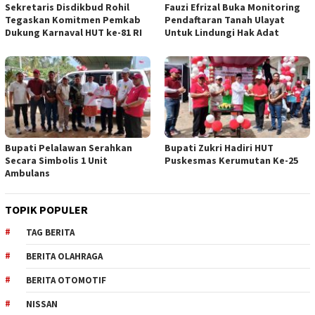
Sekretaris Disdikbud Rohil
Fauzi Efrizal Buka Monitoring
Tegaskan Komitmen Pemkab
Pendaftaran Tanah Ulayat
Dukung Karnaval HUT ke-81 RI
Untuk Lindungi Hak Adat
Bupati Pelalawan Serahkan
Bupati Zukri Hadiri HUT
Secara Simbolis 1 Unit
Puskesmas Kerumutan Ke-25
Ambulans
TOPIK POPULER
TAG BERITA
BERITA OLAHRAGA
BERITA OTOMOTIF
NISSAN