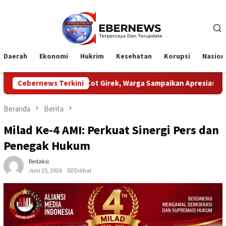
Loncat
ke
konten
Daerah
Ekonomi
Hukrim
Kesehatan
Korupsi
Nasion
t Cot Girek, Warga Sampaikan Apresiasi
Cebernews Terkini
HUT Ke-1 Kodam X
Beranda
Berita
Milad Ke-4 AMI: Perkuat Sinergi Pers dan
Penegak Hukum
Redaksi
Juni 25, 2026
50 Dilihat