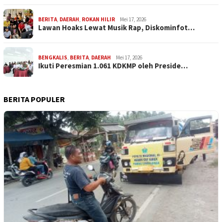
BERITA
,
DAERAH
,
ROKAN HILIR
Mei 17, 2026
Lawan Hoaks Lewat Musik Rap, Diskominfot…
BENGKALIS
,
BERITA
,
DAERAH
Mei 17, 2026
Ikuti Peresmian 1.061 KDKMP oleh Preside…
BERITA POPULER