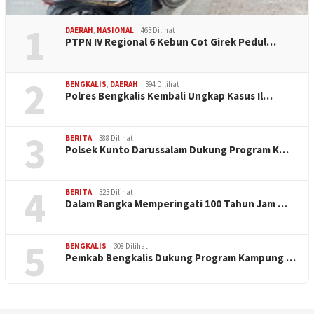
1
DAERAH
,
NASIONAL
463 Dilihat
PTPN IV Regional 6 Kebun Cot Girek Pedul…
2
BENGKALIS
,
DAERAH
394 Dilihat
Polres Bengkalis Kembali Ungkap Kasus Il…
3
BERITA
388 Dilihat
Polsek Kunto Darussalam Dukung Program K…
4
BERITA
323 Dilihat
Dalam Rangka Memperingati 100 Tahun Jam …
5
BENGKALIS
308 Dilihat
Pemkab Bengkalis Dukung Program Kampung …