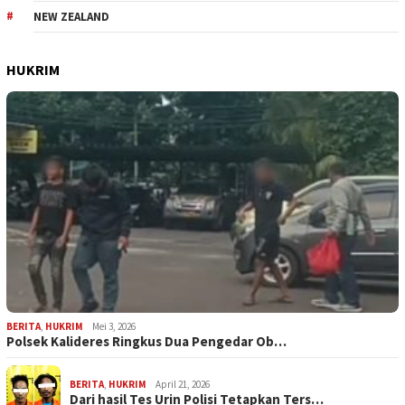
NEW ZEALAND
HUKRIM
BERITA
,
HUKRIM
Mei 3, 2026
Polsek Kalideres Ringkus Dua Pengedar Ob…
BERITA
,
HUKRIM
April 21, 2026
Dari hasil Tes Urin Polisi Tetapkan Ters…