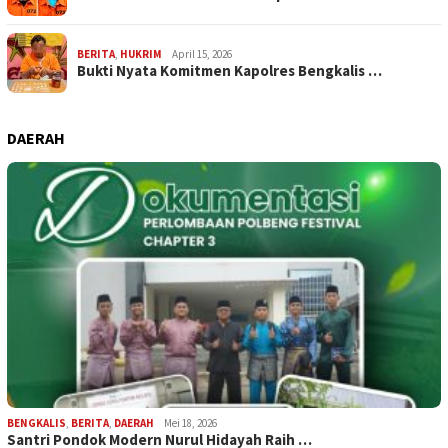
BERITA
,
HUKRIM
April 15, 2026
Bukti Nyata Komitmen Kapolres Bengkalis …
DAERAH
BENGKALIS
,
BERITA
,
DAERAH
Mei 18, 2026
Santri Pondok Modern Nurul Hidayah Raih …