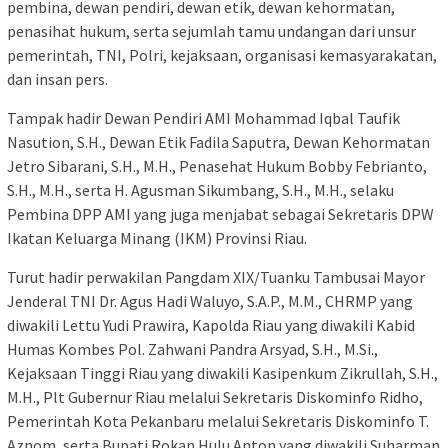
pembina, dewan pendiri, dewan etik, dewan kehormatan,
penasihat hukum, serta sejumlah tamu undangan dari unsur
pemerintah, TNI, Polri, kejaksaan, organisasi kemasyarakatan,
dan insan pers.
Tampak hadir Dewan Pendiri AMI Mohammad Iqbal Taufik
Nasution, S.H., Dewan Etik Fadila Saputra, Dewan Kehormatan
Jetro Sibarani, S.H., M.H., Penasehat Hukum Bobby Febrianto,
S.H., M.H., serta H. Agusman Sikumbang, S.H., M.H., selaku
Pembina DPP AMI yang juga menjabat sebagai Sekretaris DPW
Ikatan Keluarga Minang (IKM) Provinsi Riau.
Turut hadir perwakilan Pangdam XIX/Tuanku Tambusai Mayor
Jenderal TNI Dr. Agus Hadi Waluyo, S.A.P., M.M., CHRMP yang
diwakili Lettu Yudi Prawira, Kapolda Riau yang diwakili Kabid
Humas Kombes Pol. Zahwani Pandra Arsyad, S.H., M.Si.,
Kejaksaan Tinggi Riau yang diwakili Kasipenkum Zikrullah, S.H.,
M.H., Plt Gubernur Riau melalui Sekretaris Diskominfo Ridho,
Pemerintah Kota Pekanbaru melalui Sekretaris Diskominfo T.
Aznom, serta Bupati Rokan Hulu Anton yang diwakili Suharman