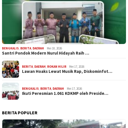
BENGKALIS
,
BERITA
,
DAERAH
Mei 18, 2026
Santri Pondok Modern Nurul Hidayah Raih …
BERITA
,
DAERAH
,
ROKAN HILIR
Mei 17, 2026
Lawan Hoaks Lewat Musik Rap, Diskominfot…
BENGKALIS
,
BERITA
,
DAERAH
Mei 17, 2026
Ikuti Peresmian 1.061 KDKMP oleh Preside…
BERITA POPULER