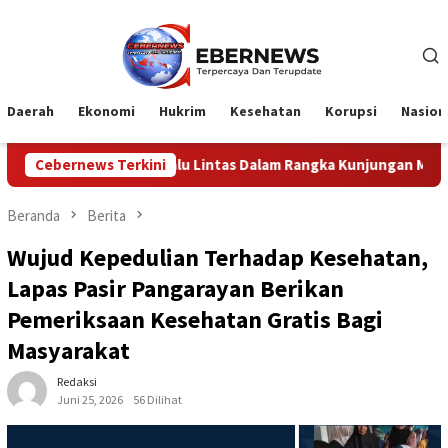
Loncat
ke
konten
Daerah
Ekonomi
Hukrim
Kesehatan
Korupsi
Nasion
Lintas Dalam Rangka Kunjungan Menteri Pertahanan RI
Cebernews Terkini
Beranda
Berita
Wujud Kepedulian Terhadap Kesehatan,
Lapas Pasir Pangarayan Berikan
Pemeriksaan Kesehatan Gratis Bagi
Masyarakat
Redaksi
Juni 25, 2026
56 Dilihat