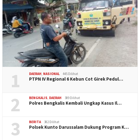
1
DAERAH
,
NASIONAL
445 Dilihat
PTPN IV Regional 6 Kebun Cot Girek Pedul…
2
BENGKALIS
,
DAERAH
389 Dilihat
Polres Bengkalis Kembali Ungkap Kasus Il…
3
BERITA
382 Dilihat
Polsek Kunto Darussalam Dukung Program K…