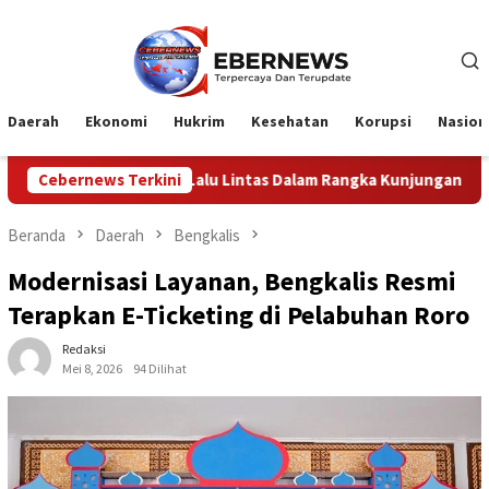
Loncat
ke
konten
Daerah
Ekonomi
Hukrim
Kesehatan
Korupsi
Nasion
lu Lintas Dalam Rangka Kunjungan Menteri Pertahanan RI
Cebernews Terkini
Beranda
Daerah
Bengkalis
Modernisasi Layanan, Bengkalis Resmi
Terapkan E-Ticketing di Pelabuhan Roro
Redaksi
Mei 8, 2026
94 Dilihat