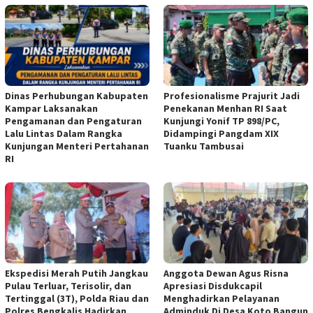
Dinas Perhubungan Kabupaten
Profesionalisme Prajurit Jadi
Kampar Laksanakan
Penekanan Menhan RI Saat
Pengamanan dan Pengaturan
Kunjungi Yonif TP 898/PC,
Lalu Lintas Dalam Rangka
Didampingi Pangdam XIX
Kunjungan Menteri Pertahanan
Tuanku Tambusai
RI
Ekspedisi Merah Putih Jangkau
Anggota Dewan Agus Risna
Pulau Terluar, Terisolir, dan
Apresiasi Disdukcapil
Tertinggal (3T), Polda Riau dan
Menghadirkan Pelayanan
Polres Bengkalis Hadirkan
Adminduk Di Desa Koto Bangun