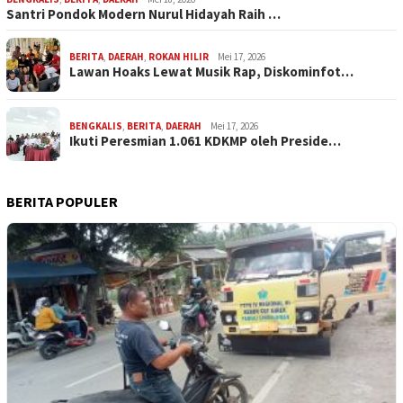
Santri Pondok Modern Nurul Hidayah Raih …
BERITA
,
DAERAH
,
ROKAN HILIR
Mei 17, 2026
Lawan Hoaks Lewat Musik Rap, Diskominfot…
BENGKALIS
,
BERITA
,
DAERAH
Mei 17, 2026
Ikuti Peresmian 1.061 KDKMP oleh Preside…
BERITA POPULER