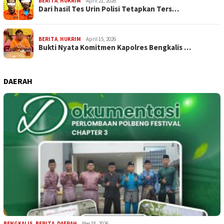
BERITA
,
HUKRIM
April 21, 2026
Dari hasil Tes Urin Polisi Tetapkan Ters…
BERITA
,
HUKRIM
April 15, 2026
Bukti Nyata Komitmen Kapolres Bengkalis …
DAERAH
BENGKALIS
,
BERITA
,
DAERAH
Mei 18, 2026