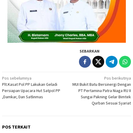
SEBARKAN
Navigasi
Pos sebelumnya
Pos berikutnya
Plt.Kasat Pol PP Lakukan Geladi
MUI Bukit Batu Bersinergi Dengan
pos
Persiapan Upacara Hut Satpol PP
PT Pertamina Patra Niaga RU II
,Damkar, Dan Satlinmas
Sungai Pakning Gelar Bimtek
Qurban Sesuai Syariat
POS TERKAIT