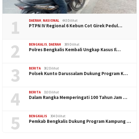
1
DAERAH
,
NASIONAL
443 Dilihat
PTPN IV Regional 6 Kebun Cot Girek Pedul…
2
BENGKALIS
,
DAERAH
389 Dilihat
Polres Bengkalis Kembali Ungkap Kasus Il…
3
BERITA
382 Dilihat
Polsek Kunto Darussalam Dukung Program K…
4
BERITA
310 Dilihat
Dalam Rangka Memperingati 100 Tahun Jam …
5
BENGKALIS
304 Dilihat
Pemkab Bengkalis Dukung Program Kampung …