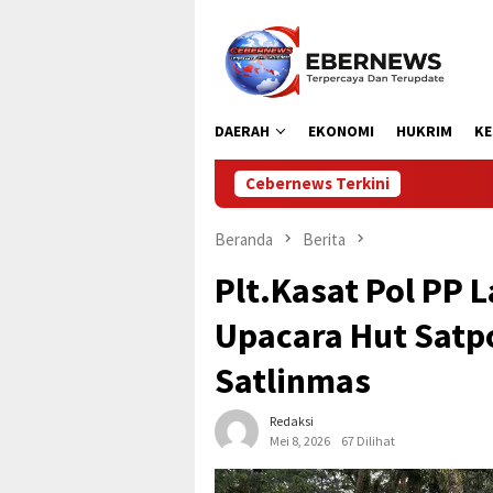
Loncat
ke
konten
DAERAH
EKONOMI
HUKRIM
KE
Cebernews Terkini
Bupati Aceh Utara B
Beranda
Berita
Plt.Kasat Pol PP 
Upacara Hut Satp
Satlinmas
Redaksi
Mei 8, 2026
67 Dilihat