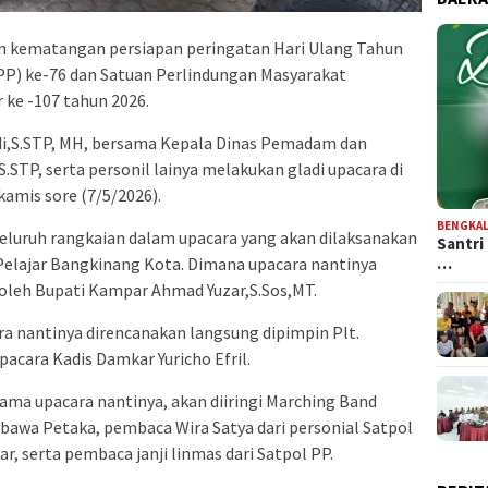
 kematangan persiapan peringatan Hari Ulang Tahun
PP) ke-76 dan Satuan Perlindungan Masyarakat
 ke -107 tahun 2026.
ndi,S.STP, MH, bersama Kepala Dinas Pemadam dan
.STP, serta personil lainya melakukan gladi upacara di
amis sore (7/5/2026).
BENGKAL
seluruh rangkaian dalam upacara yang akan dilaksanakan
Santri
…
 Pelajar Bangkinang Kota. Dimana upacara nantinya
 oleh Bupati Kampar Ahmad Yuzar,S.Sos,MT.
 nantinya direncanakan langsung dipimpin Plt.
pacara Kadis Damkar Yuricho Efril.
ma upacara nantinya, akan diiringi Marching Band
bawa Petaka, pembaca Wira Satya dari personial Satpol
, serta pembaca janji linmas dari Satpol PP.