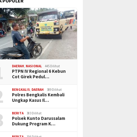
A POPULER
1
DAERAH
,
NASIONAL
445 Dilihat
PTPN IV Regional 6 Kebun
Cot Girek Pedul…
2
BENGKALIS
,
DAERAH
389 Dilihat
Polres Bengkalis Kembali
Ungkap Kasus Il…
3
BERITA
383 Dilihat
Polsek Kunto Darussalam
Dukung Program K…
BERITA
316 Dilihat