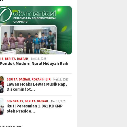
IS
,
BERITA
,
DAERAH
Mei 18, 2026
 Pondok Modern Nurul Hidayah Raih
BERITA
,
DAERAH
,
ROKAN HILIR
Mei 17, 2026
Lawan Hoaks Lewat Musik Rap,
Diskominfot…
BENGKALIS
,
BERITA
,
DAERAH
Mei 17, 2026
Ikuti Peresmian 1.061 KDKMP
oleh Preside…