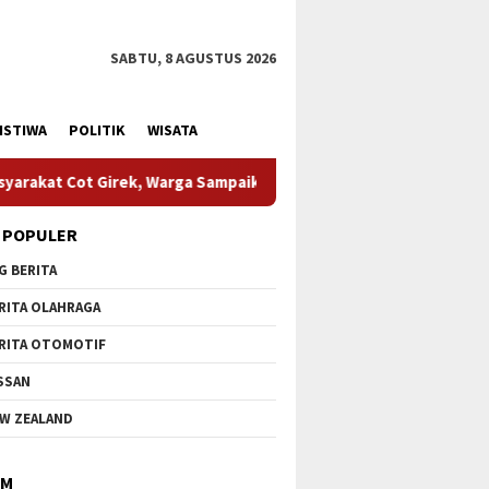
SABTU, 8 AGUSTUS 2026
ISTIWA
POLITIK
WISATA
 Sampaikan Apresiasi
HUT Ke-1 Kodam XIX Tuanku Tambus
 POPULER
G BERITA
RITA OLAHRAGA
RITA OTOMOTIF
SSAN
W ZEALAND
IM