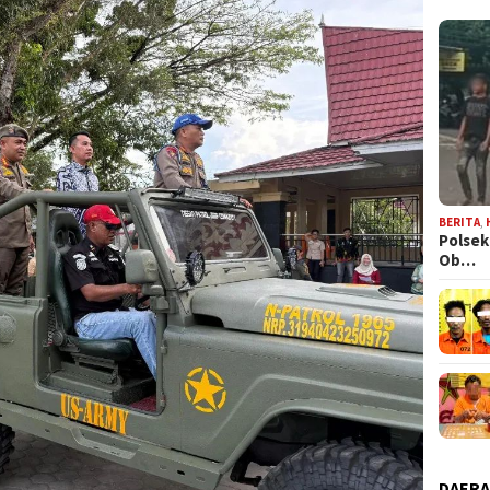
BERITA
,
Polsek
Ob…
DAER