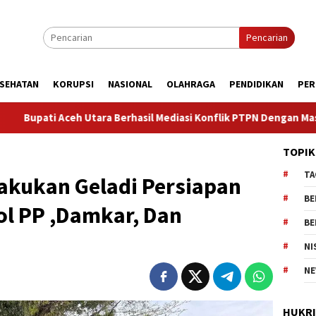
Pencarian
SEHATAN
KORUPSI
NASIONAL
OLAHRAGA
PENDIDIKAN
PER
erhasil Mediasi Konflik PTPN Dengan Masyarakat Cot Girek, Warga
TOPIK
TA
Lakukan Geladi Persiapan
BE
ol PP ,Damkar, Dan
BE
NI
NE
HUKR