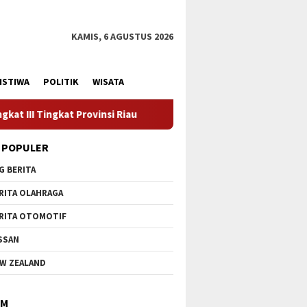
KAMIS, 6 AGUSTUS 2026
ISTIWA
POLITIK
WISATA
vinsi Riau
Kadiskes Menghadiri Kunjungan Kerja Pemerint
 POPULER
G BERITA
RITA OLAHRAGA
RITA OTOMOTIF
SSAN
W ZEALAND
IM