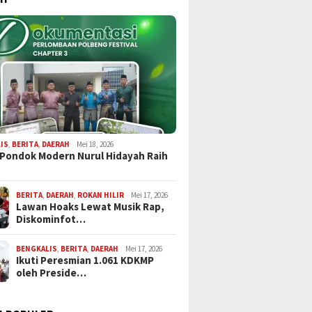
IS
,
BERITA
,
DAERAH
Mei 18, 2026
 Pondok Modern Nurul Hidayah Raih
BERITA
,
DAERAH
,
ROKAN HILIR
Mei 17, 2026
Lawan Hoaks Lewat Musik Rap,
Diskominfot…
BENGKALIS
,
BERITA
,
DAERAH
Mei 17, 2026
Ikuti Peresmian 1.061 KDKMP
oleh Preside…