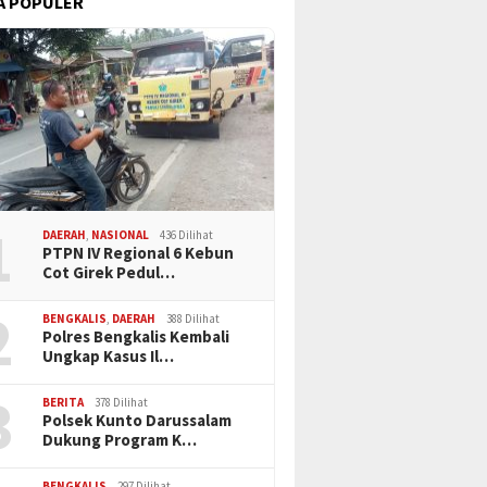
A POPULER
1
DAERAH
,
NASIONAL
436 Dilihat
PTPN IV Regional 6 Kebun
Cot Girek Pedul…
2
BENGKALIS
,
DAERAH
388 Dilihat
Polres Bengkalis Kembali
Ungkap Kasus Il…
3
BERITA
378 Dilihat
Polsek Kunto Darussalam
Dukung Program K…
BENGKALIS
297 Dilihat