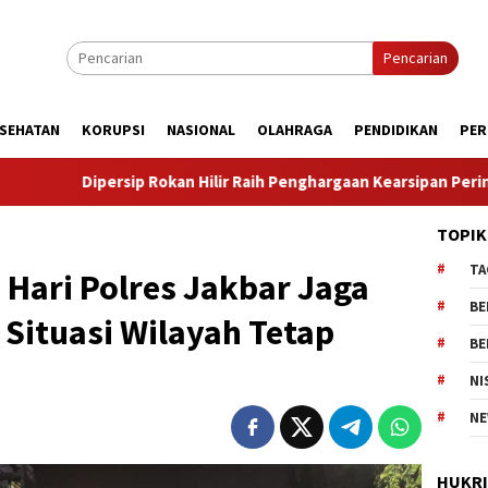
Pencarian
SEHATAN
KORUPSI
NASIONAL
OLAHRAGA
PENDIDIKAN
PER
 Rokan Hilir Raih Penghargaan Kearsipan Peringkat III Tingkat Pro
TOPIK
TA
i Hari Polres Jakbar Jaga
BE
Situasi Wilayah Tetap
BE
NI
NE
HUKR