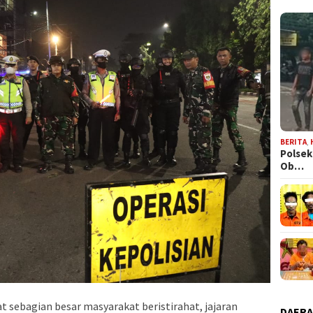
BERITA
,
Polsek
Ob…
t sebagian besar masyarakat beristirahat, jajaran
DAER