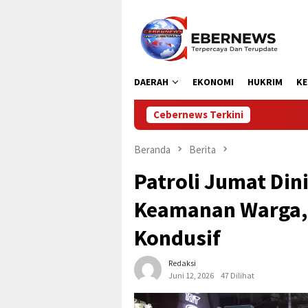
Loncat
ke
konten
DAERAH
EKONOMI
HUKRIM
KE
Cebernews Terkini
Dipersip
Beranda
Berita
Patroli Jumat Din
Keamanan Warga, 
Kondusif
Redaksi
Juni 12, 2026
47 Dilihat