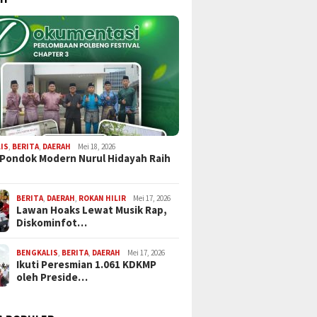
IS
,
BERITA
,
DAERAH
Mei 18, 2026
 Pondok Modern Nurul Hidayah Raih
BERITA
,
DAERAH
,
ROKAN HILIR
Mei 17, 2026
Lawan Hoaks Lewat Musik Rap,
Diskominfot…
BENGKALIS
,
BERITA
,
DAERAH
Mei 17, 2026
Ikuti Peresmian 1.061 KDKMP
oleh Preside…