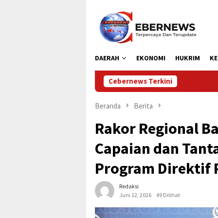
Loncat
ke
konten
DAERAH
EKONOMI
HUKRIM
KE
Cebernews Terkini
Bupati Aceh Ut
Beranda
Berita
Rakor Regional Ba
Capaian dan Tant
Program Direktif 
Redaksi
Juni 12, 2026
49 Dilihat