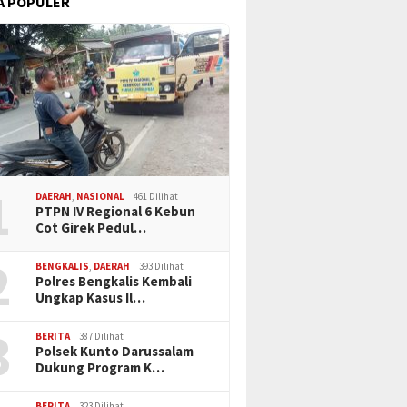
A POPULER
1
DAERAH
,
NASIONAL
461 Dilihat
PTPN IV Regional 6 Kebun
Cot Girek Pedul…
2
BENGKALIS
,
DAERAH
393 Dilihat
Polres Bengkalis Kembali
Ungkap Kasus Il…
3
BERITA
387 Dilihat
Polsek Kunto Darussalam
Dukung Program K…
BERITA
323 Dilihat