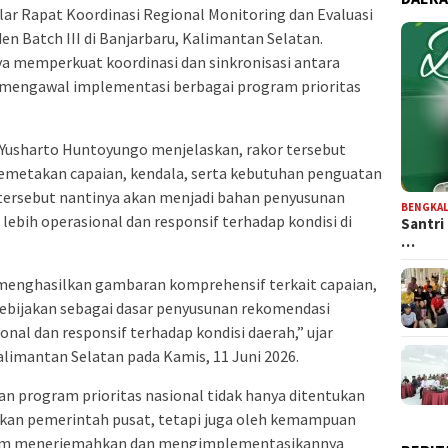
r Rapat Koordinasi Regional Monitoring dan Evaluasi
n Batch III di Banjarbaru, Kalimantan Selatan.
aya memperkuat koordinasi dan sinkronisasi antara
 mengawal implementasi berbagai program prioritas
usharto Huntoyungo menjelaskan, rakor tersebut
emetakan capaian, kendala, serta kebutuhan penguatan
 tersebut nantinya akan menjadi bahan penyusunan
BENGKAL
lebih operasional dan responsif terhadap kondisi di
Santri
…
 menghasilkan gambaran komprehensif terkait capaian,
ebijakan sebagai dasar penyusunan rekomendasi
onal dan responsif terhadap kondisi daerah,” ujar
alimantan Selatan pada Kamis, 11 Juni 2026.
n program prioritas nasional tidak hanya ditentukan
uskan pemerintah pusat, tetapi juga oleh kemampuan
lam menerjemahkan dan mengimplementasikannya