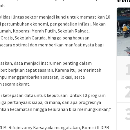
BERIT
ah.
olidasi lintas sektor menjadi kunci untuk memastikan 10
ri pertumbuhan ekonomi, pengendalian inflasi, Makan
rumah, Koperasi Merah Putih, Sekolah Rakyat,
Gratis, Sekolah Garuda, hingga penghapusan
 secara optimal dan memberikan manfaat nyata bagi
gaskan, data menjadi instrumen penting dalam
ut berjalan tepat sasaran. Karena itu, pemerintah
mpu menggambarkan sasaran, lokasi, serta
secara akurat.
pi ketepatan data untuk keputusan. Untuk 10 program
tiga pertanyaan: siapa, di mana, dan apa progresnya
ahkan kecamatan hingga kelurahan bila memungkinkan,”
RI M. Rifqinizamy Karsayuda mengatakan, Komisi II DPR