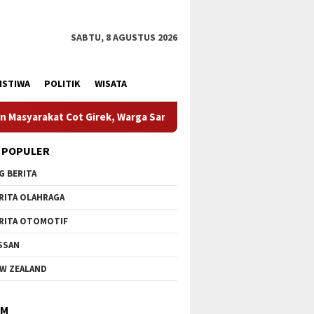
SABTU, 8 AGUSTUS 2026
ISTIWA
POLITIK
WISATA
 Warga Sampaikan Apresiasi
HUT Ke-1 Kodam XIX Tuanku T
 POPULER
G BERITA
RITA OLAHRAGA
RITA OTOMOTIF
SSAN
W ZEALAND
IM