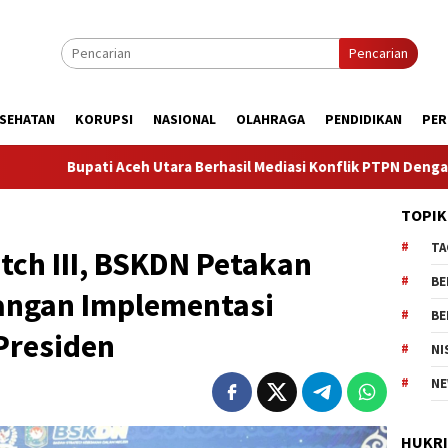
Pencarian
SEHATAN
KORUPSI
NASIONAL
OLAHRAGA
PENDIDIKAN
PER
ara Berhasil Mediasi Konflik PTPN Dengan Masyarakat Cot Girek,
TOPIK
TA
tch III, BSKDN Petakan
BE
angan Implementasi
BE
Presiden
NI
NE
HUKR