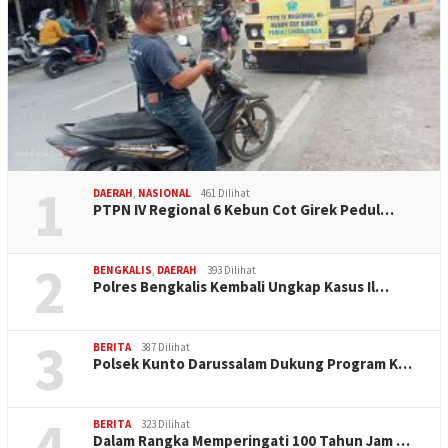
1
DAERAH
,
NASIONAL
461 Dilihat
PTPN IV Regional 6 Kebun Cot Girek Pedul…
2
BENGKALIS
,
DAERAH
393 Dilihat
Polres Bengkalis Kembali Ungkap Kasus Il…
3
BERITA
387 Dilihat
Polsek Kunto Darussalam Dukung Program K…
4
BERITA
323 Dilihat
Dalam Rangka Memperingati 100 Tahun Jam …