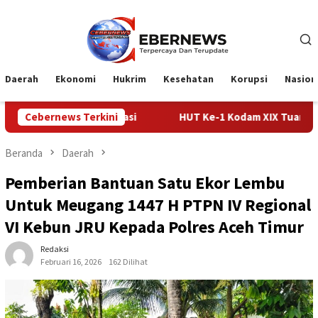
Loncat
ke
konten
Daerah
Ekonomi
Hukrim
Kesehatan
Korupsi
Nasion
Apresiasi
Cebernews Terkini
HUT Ke-1 Kodam XIX Tuanku Tambusai, Prajur
Beranda
Daerah
Pemberian Bantuan Satu Ekor Lembu
Untuk Meugang 1447 H PTPN IV Regional
VI Kebun JRU Kepada Polres Aceh Timur
Redaksi
Februari 16, 2026
162 Dilihat