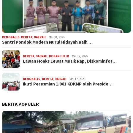
BENGKALIS
,
BERITA
,
DAERAH
Mei 18, 2026
Santri Pondok Modern Nurul Hidayah Raih …
BERITA
,
DAERAH
,
ROKAN HILIR
Mei 17, 2026
Lawan Hoaks Lewat Musik Rap, Diskominfot…
BENGKALIS
,
BERITA
,
DAERAH
Mei 17, 2026
Ikuti Peresmian 1.061 KDKMP oleh Preside…
BERITA POPULER