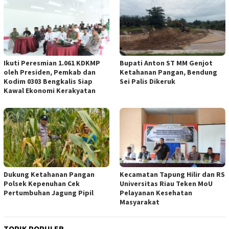
Ikuti Peresmian 1.061 KDKMP
Bupati Anton ST MM Genjot
oleh Presiden, Pemkab dan
Ketahanan Pangan, Bendung
Kodim 0303 Bengkalis Siap
Sei Palis Dikeruk
Kawal Ekonomi Kerakyatan
Dukung Ketahanan Pangan
Kecamatan Tapung Hilir dan RS
Polsek Kepenuhan Cek
Universitas Riau Teken MoU
Pertumbuhan Jagung Pipil
Pelayanan Kesehatan
Masyarakat
TOPIK POPULER