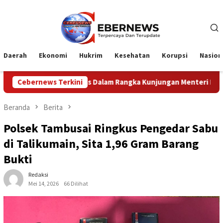
Loncat
ke
konten
Daerah
Ekonomi
Hukrim
Kesehatan
Korupsi
Nasion
Dalam Rangka Kunjungan Menteri Pertahanan RI
Cebernews Terkini
Profesi
Beranda
Berita
Polsek Tambusai Ringkus Pengedar Sabu
di Talikumain, Sita 1,96 Gram Barang
Bukti
Redaksi
Mei 14, 2026
66 Dilihat