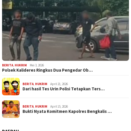
BERITA
,
HUKRIM
Mei 3, 2026
Polsek Kalideres Ringkus Dua Pengedar Ob…
BERITA
,
HUKRIM
April 21, 2026
Dari hasil Tes Urin Polisi Tetapkan Ters…
BERITA
,
HUKRIM
April 15, 2026
Bukti Nyata Komitmen Kapolres Bengkalis …
DAERAH