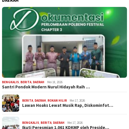
BENGKALIS
,
BERITA
,
DAERAH
Mei 18, 2026
Santri Pondok Modern Nurul Hidayah Raih …
BERITA
,
DAERAH
,
ROKAN HILIR
Mei 17, 2026
Lawan Hoaks Lewat Musik Rap, Diskominfot…
BENGKALIS
,
BERITA
,
DAERAH
Mei 17, 2026
Ikuti Peresmian 1.061 KDKMP oleh Preside…