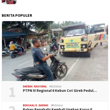
BERITA POPULER
1
DAERAH
,
NASIONAL
442 Dilihat
PTPN IV Regional 6 Kebun Cot Girek Pedul…
BENGKALIS
,
DAERAH
389 Dilihat
Polres Bengkalis Kembali Ungkap Kasus Il…