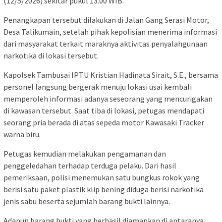
(12/5/2026) sekitar pukul 13.00 WIB.
Penangkapan tersebut dilakukan di Jalan Gang Serasi Motor,
Desa Talikumain, setelah pihak kepolisian menerima informasi
dari masyarakat terkait maraknya aktivitas penyalahgunaan
narkotika di lokasi tersebut.
Kapolsek Tambusai IPTU Kristian Hadinata Sirait, S.E., bersama
personel langsung bergerak menuju lokasi usai kembali
memperoleh informasi adanya seseorang yang mencurigakan
di kawasan tersebut. Saat tiba di lokasi, petugas mendapati
seorang pria berada di atas sepeda motor Kawasaki Tracker
warna biru.
Petugas kemudian melakukan pengamanan dan
penggeledahan terhadap terduga pelaku. Dari hasil
pemeriksaan, polisi menemukan satu bungkus rokok yang
berisi satu paket plastik klip bening diduga berisi narkotika
jenis sabu beserta sejumlah barang bukti lainnya.
Adapun barang bukti yang berhasil diamankan di antaranya