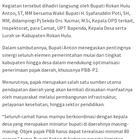
Kegiatan tersebut dihadiri langsung oleh Bupati Rokan Hulu
Anton, ST, MM bersama Wakil Bupati H. Syafaruddin Poti, SH,
MM, didampingi Pj Sekda Drs. Yusmar, M.Si, Kepala OPD terkait,
Inspektorat, para Camat, UPT Bapenda, Kepala Desa serta
Lurah se-Kabupaten Rokan Hulu.
Dalam sambutannya, Bupati Anton menegaskan pentingnya
sinergi seluruh elemen pemerintahan mulai dari tingkat
kabupaten hingga desa dalam mendukung optimalisasi
penerimaan pajak daerah, khususnya PBB-P2.
Menurutnya, pajak merupakan salah satu sumber utama
pendapatan daerah yang akan kembali dirasakan manfaatnya
oleh masyarakat melalui pembangunan infrastruktur,
pelayanan kesehatan, hingga sektor pendidikan.
“Seluruh camat harus mampu berkoordinasi dengan kepala
desa yang merupakan miniatur bupati di daerahnya masing-
masing. Objek pajak PBB harus dapat terealisasi minimal 80
persen,” tegas Bupati Anton di hadapan peserta kegiatan.