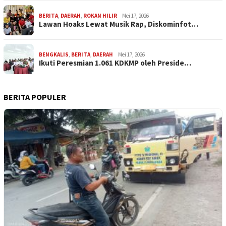
BERITA
,
DAERAH
,
ROKAN HILIR
Mei 17, 2026
Lawan Hoaks Lewat Musik Rap, Diskominfot…
BENGKALIS
,
BERITA
,
DAERAH
Mei 17, 2026
Ikuti Peresmian 1.061 KDKMP oleh Preside…
BERITA POPULER