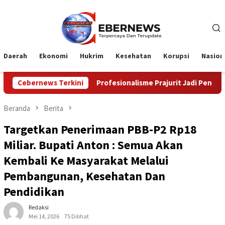
Loncat
ke
konten
Daerah
Ekonomi
Hukrim
Kesehatan
Korupsi
Nasion
Profesionalisme Prajurit Jadi Penekanan Menhan RI Saat Kunj
Cebernews Terkini
Beranda
Berita
Targetkan Penerimaan PBB-P2 Rp18
Miliar. Bupati Anton : Semua Akan
Kembali Ke Masyarakat Melalui
Pembangunan, Kesehatan Dan
Pendidikan
Redaksi
Mei 14, 2026
75 Dilihat