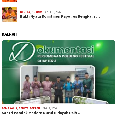
BERITA
,
HUKRIM
April 15, 2026
Bukti Nyata Komitmen Kapolres Bengkalis …
DAERAH
BENGKALIS
,
BERITA
,
DAERAH
Mei 18, 2026
Santri Pondok Modern Nurul Hidayah Raih …