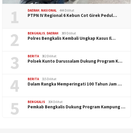
1
DAERAH
,
NASIONAL
444 Dilihat
PTPN IV Regional 6 Kebun Cot Girek Pedul…
2
BENGKALIS
,
DAERAH
389 Dilihat
Polres Bengkalis Kembali Ungkap Kasus Il…
3
BERITA
382 Dilihat
Polsek Kunto Darussalam Dukung Program K…
4
BERITA
315 Dilihat
Dalam Rangka Memperingati 100 Tahun Jam …
5
BENGKALIS
304 Dilihat
Pemkab Bengkalis Dukung Program Kampung …