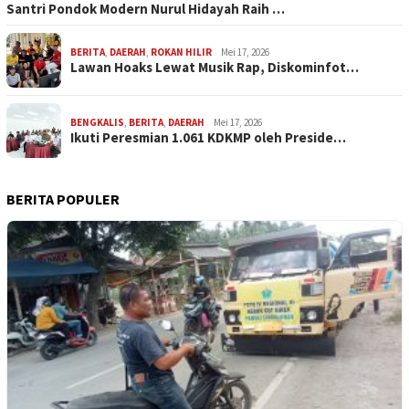
Santri Pondok Modern Nurul Hidayah Raih …
BERITA
,
DAERAH
,
ROKAN HILIR
Mei 17, 2026
Lawan Hoaks Lewat Musik Rap, Diskominfot…
BENGKALIS
,
BERITA
,
DAERAH
Mei 17, 2026
Ikuti Peresmian 1.061 KDKMP oleh Preside…
BERITA POPULER