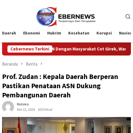
Loncat
ke
konten
Daerah
Ekonomi
Hukrim
Kesehatan
Korupsi
Nasion
ik PTPN Dengan Masyarakat Cot Girek, Warga Sampaikan Apresiasi
Cebernews Terkini
Beranda
Berita
Prof. Zudan : Kepala Daerah Berperan
Pastikan Penataan ASN Dukung
Pembangunan Daerah
Redaksi
Mei 13, 2026
60 Dilihat