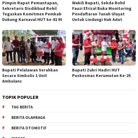
Pimpin Rapat Pemantapan,
Wakili Bupati, Sekda Rohil
Sekretaris Disdikbud Rohil
Fauzi Efrizal Buka Monitoring
Tegaskan Komitmen Pemkab
Pendaftaran Tanah Ulayat
Dukung Karnaval HUT ke-81 RI
Untuk Lindungi Hak Adat
Bupati Pelalawan Serahkan
Bupati Zukri Hadiri HUT
Secara Simbolis 1 Unit
Puskesmas Kerumutan Ke-25
Ambulans
TOPIK POPULER
TAG BERITA
BERITA OLAHRAGA
BERITA OTOMOTIF