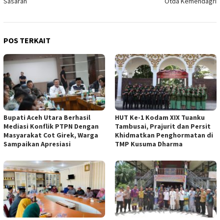
Sasaran
Otda Kemendagri
POS TERKAIT
Bupati Aceh Utara Berhasil
HUT Ke-1 Kodam XIX Tuanku
Mediasi Konflik PTPN Dengan
Tambusai, Prajurit dan Persit
Masyarakat Cot Girek, Warga
Khidmatkan Penghormatan di
Sampaikan Apresiasi
TMP Kusuma Dharma