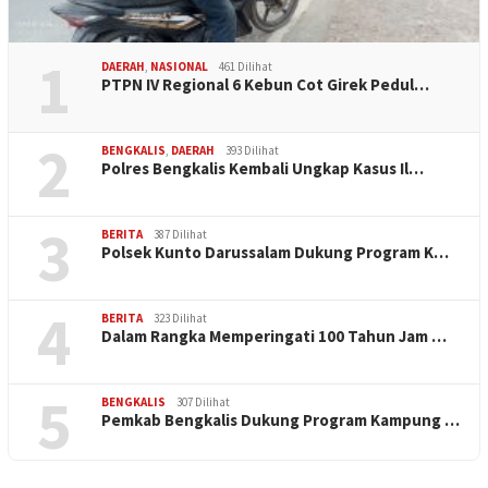
1
DAERAH
,
NASIONAL
461 Dilihat
PTPN IV Regional 6 Kebun Cot Girek Pedul…
2
BENGKALIS
,
DAERAH
393 Dilihat
Polres Bengkalis Kembali Ungkap Kasus Il…
3
BERITA
387 Dilihat
Polsek Kunto Darussalam Dukung Program K…
4
BERITA
323 Dilihat
Dalam Rangka Memperingati 100 Tahun Jam …
5
BENGKALIS
307 Dilihat
Pemkab Bengkalis Dukung Program Kampung …