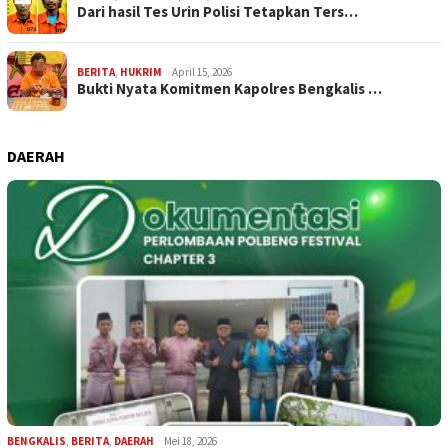
Dari hasil Tes Urin Polisi Tetapkan Ters…
BERITA
,
HUKRIM
April 15, 2026
Bukti Nyata Komitmen Kapolres Bengkalis …
DAERAH
BENGKALIS
,
BERITA
,
DAERAH
Mei 18, 2026