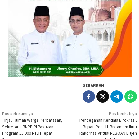
SEBARKAN
Navigasi
Pos sebelumnya
Pos berikutnya
Tinjau Rumah Warga Perbatasan,
Pencegahan Kendala Birokrasi,
pos
Sekretaris BNPP RI Pastikan
Bupati Rohil H. Bistamam Ikuti
Program 15.000 RTLH Tepat
Rakornas Virtual REBOAN Ditjen