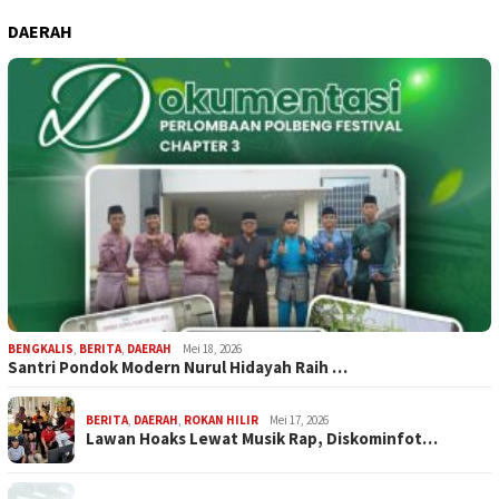
DAERAH
BENGKALIS
,
BERITA
,
DAERAH
Mei 18, 2026
Santri Pondok Modern Nurul Hidayah Raih …
BERITA
,
DAERAH
,
ROKAN HILIR
Mei 17, 2026
Lawan Hoaks Lewat Musik Rap, Diskominfot…