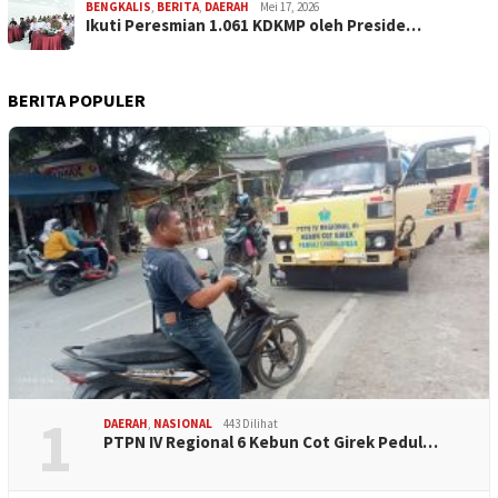
BENGKALIS
,
BERITA
,
DAERAH
Mei 17, 2026
Ikuti Peresmian 1.061 KDKMP oleh Preside…
BERITA POPULER
1
DAERAH
,
NASIONAL
443 Dilihat
PTPN IV Regional 6 Kebun Cot Girek Pedul…