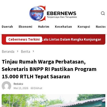
Loncat
ke
konten
Daerah
Ekonomi
Hukrim
Kesehatan
Korupsi
Nasion
lu Lintas Dalam Rangka Kunjungan Menteri Pertahanan RI
Cebernews Terkini
Beranda
Berita
Tinjau Rumah Warga Perbatasan,
Sekretaris BNPP RI Pastikan Program
15.000 RTLH Tepat Sasaran
Redaksi
Mei 13, 2026
60 Dilihat