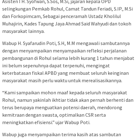
Asisten I H. Syofwan, S.Sos, M.Si, jajaran kepala OPD
selingkungan Pemkab Rohul, Camat Tandun Feriadi, S.IP., M.Si
dan Forkopimcam, Sebagai penceramah Ustadz Kholilul
Muhajirin, Kades Tapung Jaya Ahmad Said Wahyudi dan tokoh
masyarakat lainnya.
Wabup H. Syafarudin Poti, S.H, M.M mengawali sambutannya
dengan menyampaikan menyampaikan refleksi perjalanan
pembangunan di Rohul selama lebih kurang 1 tahun menjabat
ini belum sepenuhnya dapat terpenuhi, mengingat
keterbatasan fiskal APBD yang membuat seluruh keinginan
masyarakat masih perlu waktu untuk merealisasikannya.
“Kami sampaikan mohon maaf kepada seluruh masyarakat
Rohul, namun yakinlah ikhtiar tidak akan pernah berhenti dan
terus berupaya menguatkan potensi daerah, mendorong
kemitraan dengan swasta, optimalkan CSR serta
meningkatkan efisiensi.” ujar Wabup Poti.
Wabup juga menyampaikan terima kasih atas sambutan