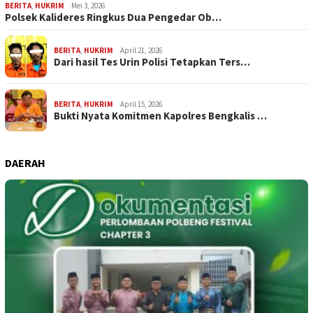
BERITA
,
HUKRIM
Mei 3, 2026
Polsek Kalideres Ringkus Dua Pengedar Ob…
BERITA
,
HUKRIM
April 21, 2026
Dari hasil Tes Urin Polisi Tetapkan Ters…
BERITA
,
HUKRIM
April 15, 2026
Bukti Nyata Komitmen Kapolres Bengkalis …
DAERAH