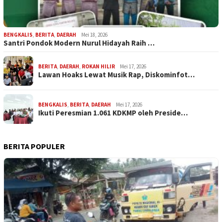
BENGKALIS
,
BERITA
,
DAERAH
Mei 18, 2026
Santri Pondok Modern Nurul Hidayah Raih …
BERITA
,
DAERAH
,
ROKAN HILIR
Mei 17, 2026
Lawan Hoaks Lewat Musik Rap, Diskominfot…
BENGKALIS
,
BERITA
,
DAERAH
Mei 17, 2026
Ikuti Peresmian 1.061 KDKMP oleh Preside…
BERITA POPULER