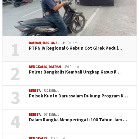
1
DAERAH
,
NASIONAL
442 Dilihat
PTPN IV Regional 6 Kebun Cot Girek Pedul…
2
BENGKALIS
,
DAERAH
389 Dilihat
Polres Bengkalis Kembali Ungkap Kasus Il…
3
BERITA
382 Dilihat
Polsek Kunto Darussalam Dukung Program K…
4
BERITA
304 Dilihat
Dalam Rangka Memperingati 100 Tahun Jam …
BENGKALIS
303 Dilihat