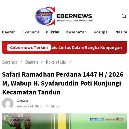
Loncat
ke
konten
Daerah
Ekonomi
Hukrim
Kesehatan
Korupsi
Nasion
alu Lintas Dalam Rangka Kunjungan Menteri Pertahanan RI
Cebernews Terkini
Beranda
Daerah
Rokan Hulu
Safari Ramadhan Perdana 1447 H / 2026
M, Wabup H. Syafaruddin Poti Kunjungi
Kecamatan Tandun
Redaksi
Februari 24, 2026
100 Dilihat