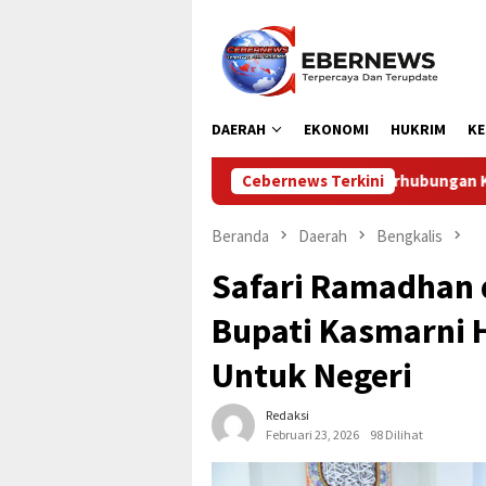
Loncat
ke
konten
DAERAH
EKONOMI
HUKRIM
KE
Dinas Perhubungan Kabupaten Kampar Laksana
Cebernews Terkini
Beranda
Daerah
Bengkalis
Safari Ramadhan 
Bupati Kasmarni 
Untuk Negeri
Redaksi
Februari 23, 2026
98 Dilihat