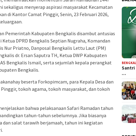
mi sekaligus menyerap aspirasi masyarakat Kecamatan
kan di Kantor Camat Pinggir, Senin, 23 Februari 2026,
eluargaan.
n Pemerintah Kabupaten Bengkalis disambut antusias
i Ketua DPRD Bengkalis Septian Nugraha, Komandan
is Nur Priatno, Danposal Bengkalis Lettu Laut (PM)
ngkalis dr. Ersan Saputra TH, Ketua DWP Kabupaten
NAS Bengkalis Ismail, serta sejumlah kepala perangkat
BENGKAL
Santri
bupaten Bengkalis.
…
Dakanahay beserta Forkopimcam, para Kepala Desa dan
Pinggir, tokoh agama, tokoh masyarakat, dan tokoh
menjelaskan bahwa pelaksanaan Safari Ramadan tahun
ibandingkan tahun-tahun sebelumnya. Jika biasanya
 dan salat tarawih berjamaah, tahun ini kegiatan
i.