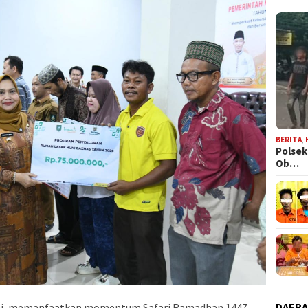
BERITA
,
Polsek
Ob…
DAER
rni, memanfaatkan momentum Safari Ramadhan 1447