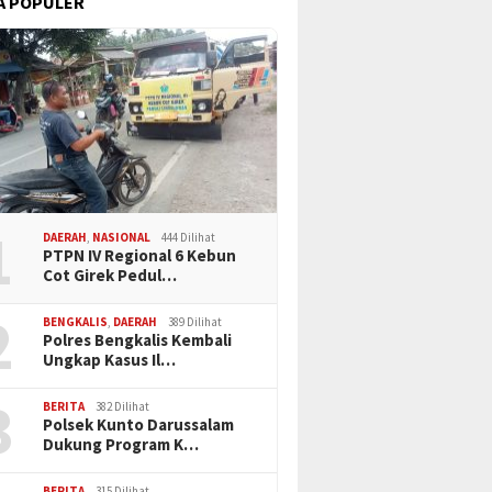
A POPULER
1
DAERAH
,
NASIONAL
444 Dilihat
PTPN IV Regional 6 Kebun
Cot Girek Pedul…
2
BENGKALIS
,
DAERAH
389 Dilihat
Polres Bengkalis Kembali
Ungkap Kasus Il…
3
BERITA
382 Dilihat
Polsek Kunto Darussalam
Dukung Program K…
BERITA
315 Dilihat