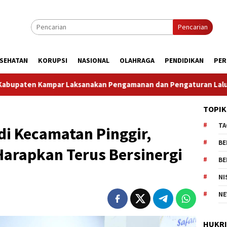
Pencarian
SEHATAN
KORUPSI
NASIONAL
OLAHRAGA
PENDIDIKAN
PER
kan Pengamanan dan Pengaturan Lalu Lintas Dalam Rangka Kunj
TOPIK
TA
di Kecamatan Pinggir,
BE
Harapkan Terus Bersinergi
BE
NI
NE
HUKR