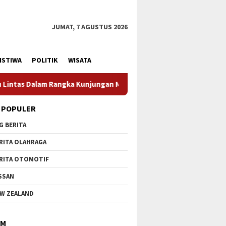
JUMAT, 7 AGUSTUS 2026
ISTIWA
POLITIK
WISATA
ungan Menteri Pertahanan RI
Profesionalisme Prajurit 
 POPULER
G BERITA
RITA OLAHRAGA
RITA OTOMOTIF
SSAN
W ZEALAND
IM