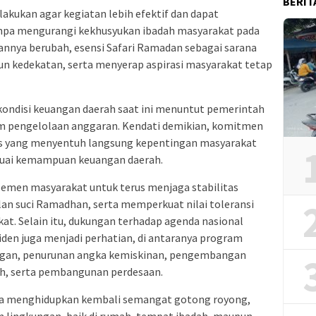
BERIT
lakukan agar kegiatan lebih efektif dan dapat
anpa mengurangi kekhusyukan ibadah masyarakat pada
annya berubah, esensi Safari Ramadan sebagai sarana
kedekatan, serta menyerap aspirasi masyarakat tetap
ondisi keuangan daerah saat ini menuntut pemerintah
lam pengelolaan anggaran. Kendati demikian, komitmen
s yang menyentuh langsung kepentingan masyarakat
esuai kemampuan keuangan daerah.
elemen masyarakat untuk terus menjaga stabilitas
an suci Ramadhan, serta memperkuat nilai toleransi
t. Selain itu, dukungan terhadap agenda nasional
iden juga menjadi perhatian, di antaranya program
angan, penurunan angka kemiskinan, pengembangan
ih, serta pembangunan perdesaan.
ya menghidupkan kembali semangat gotong royong,