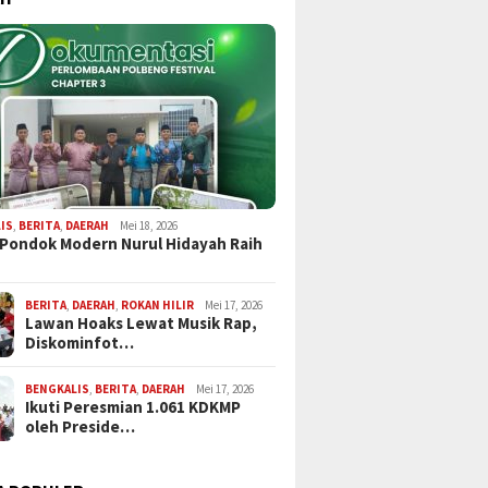
IS
,
BERITA
,
DAERAH
Mei 18, 2026
 Pondok Modern Nurul Hidayah Raih
BERITA
,
DAERAH
,
ROKAN HILIR
Mei 17, 2026
Lawan Hoaks Lewat Musik Rap,
Diskominfot…
BENGKALIS
,
BERITA
,
DAERAH
Mei 17, 2026
Ikuti Peresmian 1.061 KDKMP
oleh Preside…