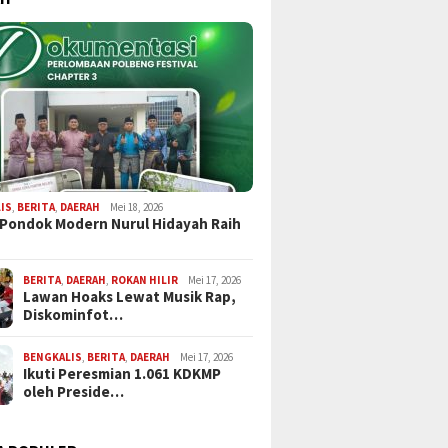
IS
,
BERITA
,
DAERAH
Mei 18, 2026
 Pondok Modern Nurul Hidayah Raih
BERITA
,
DAERAH
,
ROKAN HILIR
Mei 17, 2026
Lawan Hoaks Lewat Musik Rap,
Diskominfot…
BENGKALIS
,
BERITA
,
DAERAH
Mei 17, 2026
Ikuti Peresmian 1.061 KDKMP
oleh Preside…