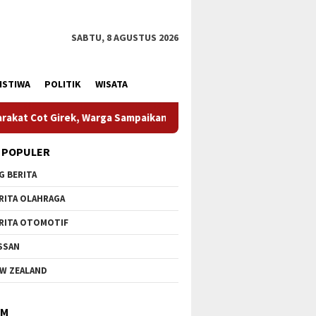
SABTU, 8 AGUSTUS 2026
ISTIWA
POLITIK
WISATA
paikan Apresiasi
HUT Ke-1 Kodam XIX Tuanku Tambusai, 
 POPULER
G BERITA
RITA OLAHRAGA
RITA OTOMOTIF
SSAN
W ZEALAND
IM