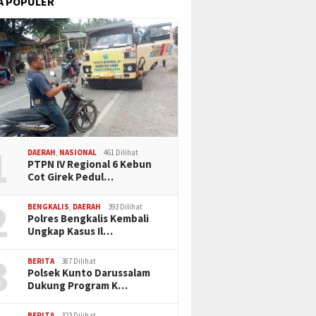
A POPULER
1
DAERAH
,
NASIONAL
461 Dilihat
PTPN IV Regional 6 Kebun
Cot Girek Pedul…
2
BENGKALIS
,
DAERAH
393 Dilihat
Polres Bengkalis Kembali
Ungkap Kasus Il…
3
BERITA
387 Dilihat
Polsek Kunto Darussalam
Dukung Program K…
BERITA
323 Dilihat