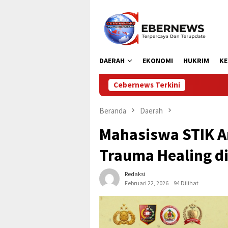
Loncat
ke
konten
DAERAH
EKONOMI
HUKRIM
KE
Cebernews Terkini
Bupati Aceh Utara Berha
Beranda
Daerah
Mahasiswa STIK A
Trauma Healing d
Redaksi
Februari 22, 2026
94 Dilihat