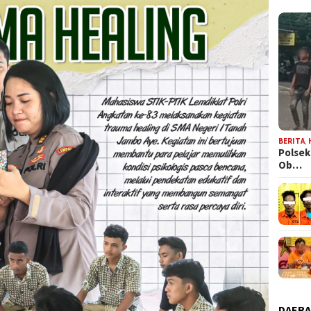
BERITA
,
Polsek
Ob…
DAER