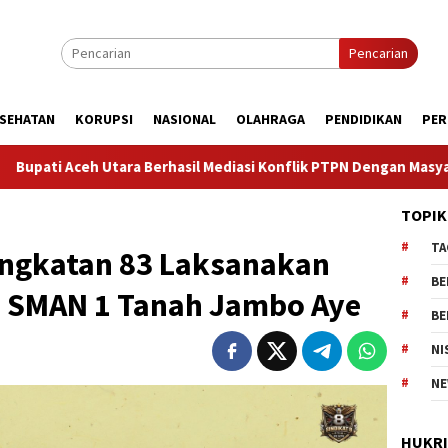
Pencarian
SEHATAN
KORUPSI
NASIONAL
OLAHRAGA
PENDIDIKAN
PER
sil Mediasi Konflik PTPN Dengan Masyarakat Cot Girek, Warga Sam
TOPIK
TA
ngkatan 83 Laksanakan
BE
i SMAN 1 Tanah Jambo Aye
BE
NI
NE
HUKR