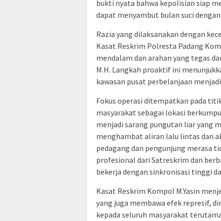
bukti nyata bahwa kepolisian siap m
dapat menyambut bulan suci dengan 
Razia yang dilaksanakan dengan kece
Kasat Reskrim Polresta Padang Kompol 
mendalam dan arahan yang tegas dari
M.H. Langkah proaktif ini menunju
kawasan pusat perbelanjaan menjad
Fokus operasi ditempatkan pada titik
masyarakat sebagai lokasi berkumpu
menjadi sarang pungutan liar yang me
menghambat aliran lalu lintas dan 
pedagang dan pengunjung merasa tid
profesional dari Satreskrim dan berb
bekerja dengan sinkronisasi tinggi da
Kasat Reskrim Kompol M.Yasin menje
yang juga membawa efek represif, d
kepada seluruh masyarakat terutam