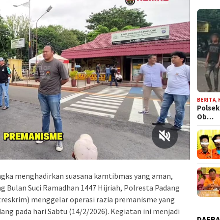
BERITA
,
Polsek
Ob…
ngka menghadirkan suasana kamtibmas yang aman,
g Bulan Suci Ramadhan 1447 Hijriah, Polresta Padang
atreskrim) menggelar operasi razia premanisme yang
g pada hari Sabtu (14/2/2026). Kegiatan ini menjadi
DAER