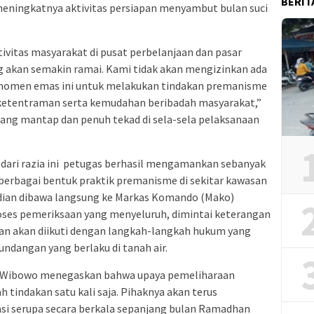
BERIT
meningkatnya aktivitas persiapan menyambut bulan suci
ivitas masyarakat di pusat perbelanjaan dan pasar
ng akan semakin ramai. Kami tidak akan mengizinkan ada
omen emas ini untuk melakukan tindakan premanisme
etentraman serta kemudahan beribadah masyarakat,”
yang mantap dan penuh tekad di sela-sela pelaksanaan
 dari razia ini petugas berhasil mengamankan sebanyak
 berbagai bentuk praktik premanisme di sekitar kawasan
dian dibawa langsung ke Markas Komando (Mako)
oses pemeriksaan yang menyeluruh, dimintai keterangan
 dan akan diikuti dengan langkah-langkah hukum yang
ndangan yang berlaku di tanah air.
i Wibowo menegaskan bahwa upaya pemeliharaan
 tindakan satu kali saja. Pihaknya akan terus
asi serupa secara berkala sepanjang bulan Ramadhan