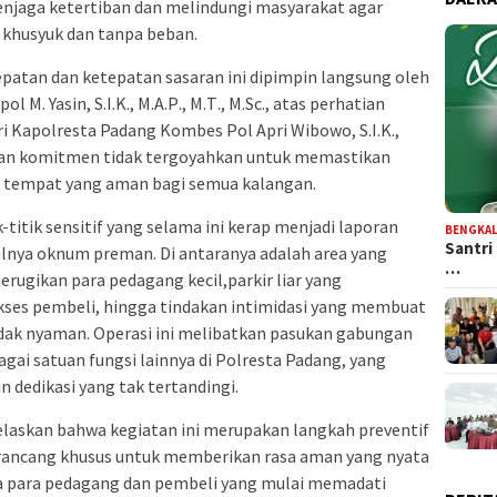
enjaga ketertiban dan melindungi masyarakat agar
khusyuk dan tanpa beban.
patan dan ketepatan sasaran ini dipimpin langsung oleh
M. Yasin, S.I.K., Μ.Α.Ρ., Μ.Τ., M.Sc., atas perhatian
 Kapolresta Padang Kombes Pol Apri Wibowo, S.I.K.,
kkan komitmen tidak tergoyahkan untuk memastikan
i tempat yang aman bagi semua kalangan.
-titik sensitif yang selama ini kerap menjadi laporan
BENGKAL
Santri
lnya oknum preman. Di antaranya adalah area yang
…
rugikan para pedagang kecil,parkir liar yang
akses pembeli, hingga tindakan intimidasi yang membuat
ak nyaman. Operasi ini melibatkan pasukan gabungan
agai satuan fungsi lainnya di Polresta Padang, yang
n dedikasi yang tak tertandingi.
laskan bahwa kegiatan ini merupakan langkah preventif
irancang khusus untuk memberikan rasa aman yang nyata
a para pedagang dan pembeli yang mulai memadati