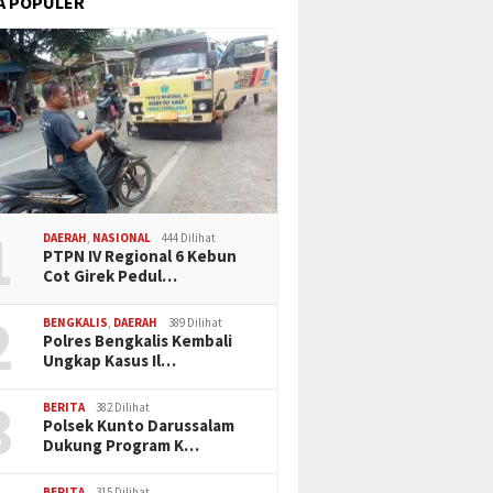
A POPULER
1
DAERAH
,
NASIONAL
444 Dilihat
PTPN IV Regional 6 Kebun
Cot Girek Pedul…
2
BENGKALIS
,
DAERAH
389 Dilihat
Polres Bengkalis Kembali
Ungkap Kasus Il…
3
BERITA
382 Dilihat
Polsek Kunto Darussalam
Dukung Program K…
BERITA
315 Dilihat