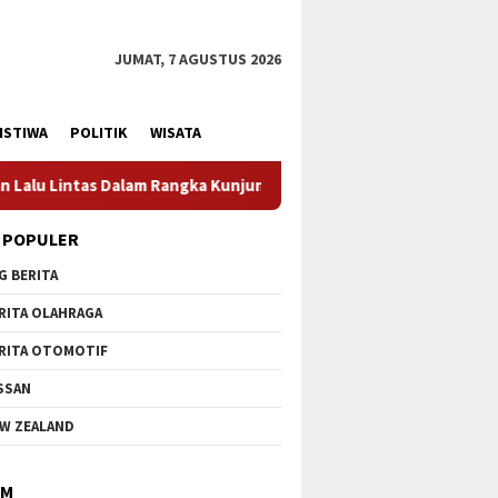
JUMAT, 7 AGUSTUS 2026
ISTIWA
POLITIK
WISATA
njungan Menteri Pertahanan RI
Profesionalisme Prajuri
 POPULER
G BERITA
RITA OLAHRAGA
RITA OTOMOTIF
SSAN
W ZEALAND
IM