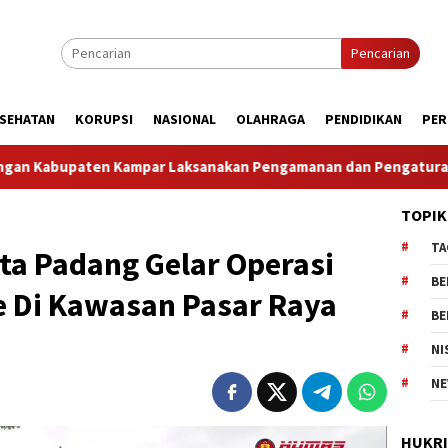
Pencarian
SEHATAN
KORUPSI
NASIONAL
OLAHRAGA
PENDIDIKAN
PER
nakan Pengamanan dan Pengaturan Lalu Lintas Dalam Rangka Ku
TOPIK
TA
ta Padang Gelar Operasi
BE
 Di Kawasan Pasar Raya
BE
NI
NE
HUKR