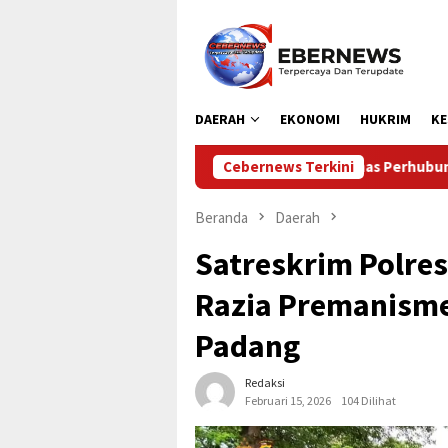
Loncat
ke
konten
DAERAH
EKONOMI
HUKRIM
KE
Dinas Perhubungan Kabupaten Kampar Laksa
Cebernews Terkini
Beranda
Daerah
Satreskrim Polres
Razia Premanisme
Padang
Redaksi
Februari 15, 2026
104 Dilihat