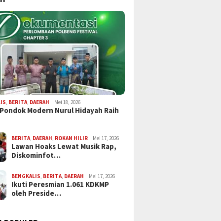
IS
,
BERITA
,
DAERAH
Mei 18, 2026
 Pondok Modern Nurul Hidayah Raih
BERITA
,
DAERAH
,
ROKAN HILIR
Mei 17, 2026
Lawan Hoaks Lewat Musik Rap,
Diskominfot…
BENGKALIS
,
BERITA
,
DAERAH
Mei 17, 2026
Ikuti Peresmian 1.061 KDKMP
oleh Preside…