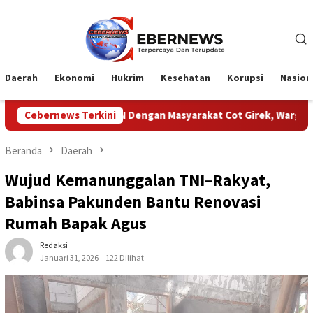
Loncat
ke
konten
Daerah
Ekonomi
Hukrim
Kesehatan
Korupsi
Nasion
lik PTPN Dengan Masyarakat Cot Girek, Warga Sampaikan Apresias
Cebernews Terkini
Beranda
Daerah
Wujud Kemanunggalan TNI–Rakyat,
Babinsa Pakunden Bantu Renovasi
Rumah Bapak Agus
Redaksi
Januari 31, 2026
122 Dilihat