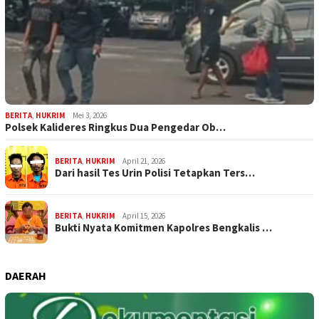
BERITA
,
HUKRIM
Mei 3, 2026
Polsek Kalideres Ringkus Dua Pengedar Ob…
BERITA
,
HUKRIM
April 21, 2026
Dari hasil Tes Urin Polisi Tetapkan Ters…
BERITA
,
HUKRIM
April 15, 2026
Bukti Nyata Komitmen Kapolres Bengkalis …
DAERAH