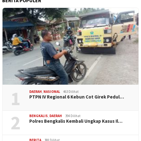
BERITA POPULER
1
DAERAH
,
NASIONAL
463 Dilihat
PTPN IV Regional 6 Kebun Cot Girek Pedul…
2
BENGKALIS
,
DAERAH
394 Dilihat
Polres Bengkalis Kembali Ungkap Kasus Il…
BERITA
388 Dilihat