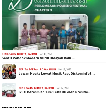
BENGKALIS
,
BERITA
,
DAERAH
Mei 18, 2026
Santri Pondok Modern Nurul Hidayah Raih …
BERITA
,
DAERAH
,
ROKAN HILIR
Mei 17, 2026
Lawan Hoaks Lewat Musik Rap, Diskominfot…
BENGKALIS
,
BERITA
,
DAERAH
Mei 17, 2026
Ikuti Peresmian 1.061 KDKMP oleh Preside…