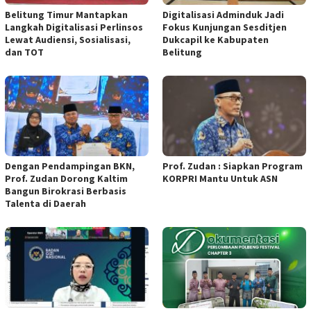
Belitung Timur Mantapkan
Digitalisasi Adminduk Jadi
Langkah Digitalisasi Perlinsos
Fokus Kunjungan Sesditjen
Lewat Audiensi, Sosialisasi,
Dukcapil ke Kabupaten
dan TOT
Belitung
Dengan Pendampingan BKN,
Prof. Zudan : Siapkan Program
Prof. Zudan Dorong Kaltim
KORPRI Mantu Untuk ASN
Bangun Birokrasi Berbasis
Talenta di Daerah