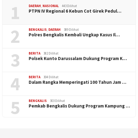
1
DAERAH
,
NASIONAL
443 Dilihat
PTPN IV Regional 6 Kebun Cot Girek Pedul…
2
BENGKALIS
,
DAERAH
389 Dilihat
Polres Bengkalis Kembali Ungkap Kasus Il…
3
BERITA
382 Dilihat
Polsek Kunto Darussalam Dukung Program K…
4
BERITA
304 Dilihat
Dalam Rangka Memperingati 100 Tahun Jam …
5
BENGKALIS
303 Dilihat
Pemkab Bengkalis Dukung Program Kampung …