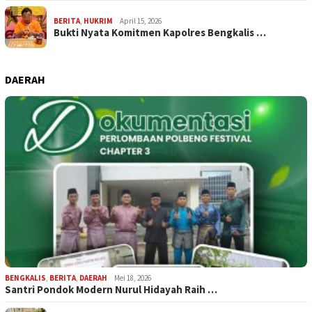
BERITA
,
HUKRIM
April 15, 2026
Bukti Nyata Komitmen Kapolres Bengkalis …
DAERAH
BENGKALIS
,
BERITA
,
DAERAH
Mei 18, 2026
Santri Pondok Modern Nurul Hidayah Raih …