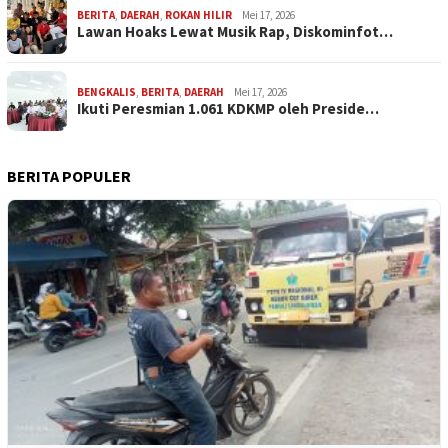
BERITA
,
DAERAH
,
ROKAN HILIR
Mei 17, 2026
Lawan Hoaks Lewat Musik Rap, Diskominfot…
BENGKALIS
,
BERITA
,
DAERAH
Mei 17, 2026
Ikuti Peresmian 1.061 KDKMP oleh Preside…
BERITA POPULER