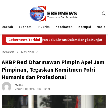
Loncat
ke
konten
Daerah
Ekonomi
Hukrim
Kesehatan
Korupsi
Nasion
n Lalu Lintas Dalam Rangka Kunjungan Menteri Pertahanan RI
Cebernews Terkini
Beranda
Nasional
AKBP Rezi Dharmawan Pimpin Apel Jam
Pimpinan, Tegaskan Komitmen Polri
Humanis dan Profesional
Redaksi
Februari 10, 2026
107 Dilihat