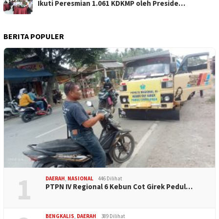
Ikuti Peresmian 1.061 KDKMP oleh Preside…
BERITA POPULER
1
DAERAH
,
NASIONAL
446 Dilihat
PTPN IV Regional 6 Kebun Cot Girek Pedul…
BENGKALIS
,
DAERAH
389 Dilihat