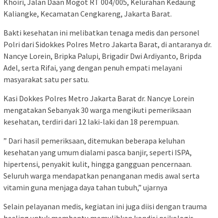
Khoiri, Jalan Daan Mogot RT 004/005, Kelurahan Kedaung
Kaliangke, Kecamatan Cengkareng, Jakarta Barat.
Bakti kesehatan ini melibatkan tenaga medis dan personel
Polri dari Sidokkes Polres Metro Jakarta Barat, di antaranya dr.
Nancye Lorein, Bripka Palupi, Brigadir Dwi Ardiyanto, Bripda
Adel, serta Rifai, yang dengan penuh empati melayani
masyarakat satu per satu.
Kasi Dokkes Polres Metro Jakarta Barat dr. Nancye Lorein
mengatakan Sebanyak 30 warga mengikuti pemeriksaan
kesehatan, terdiri dari 12 laki-laki dan 18 perempuan.
” Dari hasil pemeriksaan, ditemukan beberapa keluhan
kesehatan yang umum dialami pasca banjir, seperti ISPA,
hipertensi, penyakit kulit, hingga gangguan pencernaan.
Seluruh warga mendapatkan penanganan medis awal serta
vitamin guna menjaga daya tahan tubuh,” ujarnya
Selain pelayanan medis, kegiatan ini juga diisi dengan trauma
healing untuk membantu memulihkan kondisi psikologis