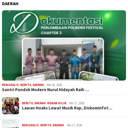
DAERAH
BENGKALIS
,
BERITA
,
DAERAH
Mei 18, 2026
Santri Pondok Modern Nurul Hidayah Raih …
BERITA
,
DAERAH
,
ROKAN HILIR
Mei 17, 2026
Lawan Hoaks Lewat Musik Rap, Diskominfot…
BENGKALIS
,
BERITA
,
DAERAH
Mei 17, 2026