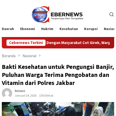
Loncat
ke
konten
Daerah
Ekonomi
Hukrim
Kesehatan
Korupsi
Nasion
lik PTPN Dengan Masyarakat Cot Girek, Warga Sampaikan Apresias
Cebernews Terkini
Beranda
Nasional
Bakti Kesehatan untuk Pengungsi Banjir,
Puluhan Warga Terima Pengobatan dan
Vitamin dari Polres Jakbar
Redaksi
Januari 24, 2026
136 Dilihat