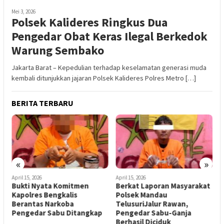
Mei 3, 2026
Polsek Kalideres Ringkus Dua
Pengedar Obat Keras Ilegal Berkedok
Warung Sembako
Jakarta Barat – Kepedulian terhadap keselamatan generasi muda
kembali ditunjukkan jajaran Polsek Kalideres Polres Metro […]
BERITA TERBARU
«
»
April 15, 2026
April 15, 2026
A
Bukti Nyata Komitmen
Berkat Laporan Masyarakat
P
Kapolres Bengkalis
Polsek Mandau
D
Berantas Narkoba
TelusuriJalur Rawan,
N
a
Pengedar Sabu Ditangkap
Pengedar Sabu-Ganja
Berhasil Diciduk