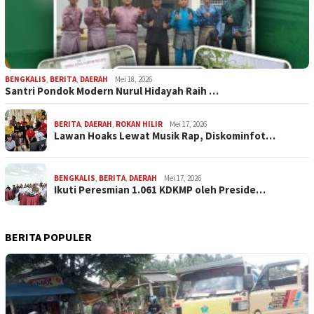
BENGKALIS
,
BERITA
,
DAERAH
Mei 18, 2026
Santri Pondok Modern Nurul Hidayah Raih …
BERITA
,
DAERAH
,
ROKAN HILIR
Mei 17, 2026
Lawan Hoaks Lewat Musik Rap, Diskominfot…
BENGKALIS
,
BERITA
,
DAERAH
Mei 17, 2026
Ikuti Peresmian 1.061 KDKMP oleh Preside…
BERITA POPULER