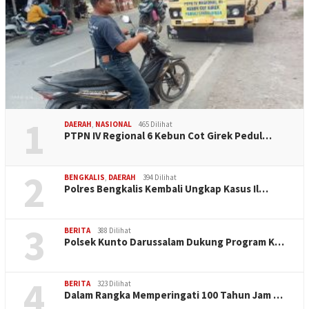
1
DAERAH
,
NASIONAL
465 Dilihat
PTPN IV Regional 6 Kebun Cot Girek Pedul…
2
BENGKALIS
,
DAERAH
394 Dilihat
Polres Bengkalis Kembali Ungkap Kasus Il…
3
BERITA
388 Dilihat
Polsek Kunto Darussalam Dukung Program K…
4
BERITA
323 Dilihat
Dalam Rangka Memperingati 100 Tahun Jam …