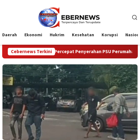
Loncat
ke
konten
Daerah
Ekonomi
Hukrim
Kesehatan
Korupsi
Nasion
k Percepat Penyerahan PSU Perumahan kepada Pemerintah Daera
Cebernews Terkini