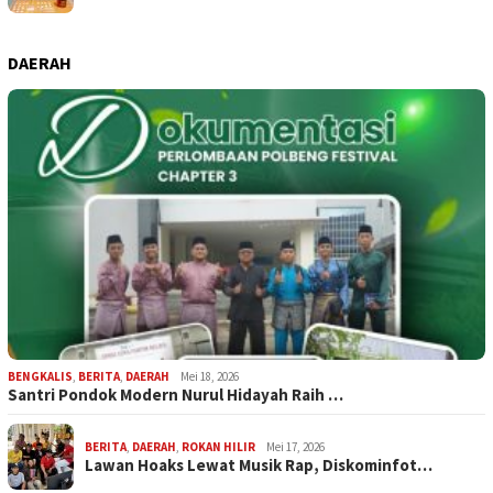
DAERAH
BENGKALIS
,
BERITA
,
DAERAH
Mei 18, 2026
Santri Pondok Modern Nurul Hidayah Raih …
BERITA
,
DAERAH
,
ROKAN HILIR
Mei 17, 2026
Lawan Hoaks Lewat Musik Rap, Diskominfot…