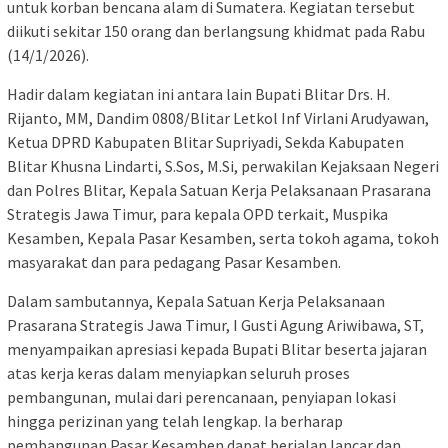
untuk korban bencana alam di Sumatera. Kegiatan tersebut
diikuti sekitar 150 orang dan berlangsung khidmat pada Rabu
(14/1/2026).
Hadir dalam kegiatan ini antara lain Bupati Blitar Drs. H.
Rijanto, MM, Dandim 0808/Blitar Letkol Inf Virlani Arudyawan,
Ketua DPRD Kabupaten Blitar Supriyadi, Sekda Kabupaten
Blitar Khusna Lindarti, S.Sos, M.Si, perwakilan Kejaksaan Negeri
dan Polres Blitar, Kepala Satuan Kerja Pelaksanaan Prasarana
Strategis Jawa Timur, para kepala OPD terkait, Muspika
Kesamben, Kepala Pasar Kesamben, serta tokoh agama, tokoh
masyarakat dan para pedagang Pasar Kesamben.
Dalam sambutannya, Kepala Satuan Kerja Pelaksanaan
Prasarana Strategis Jawa Timur, I Gusti Agung Ariwibawa, ST,
menyampaikan apresiasi kepada Bupati Blitar beserta jajaran
atas kerja keras dalam menyiapkan seluruh proses
pembangunan, mulai dari perencanaan, penyiapan lokasi
hingga perizinan yang telah lengkap. Ia berharap
pembangunan Pasar Kesamben dapat berjalan lancar dan