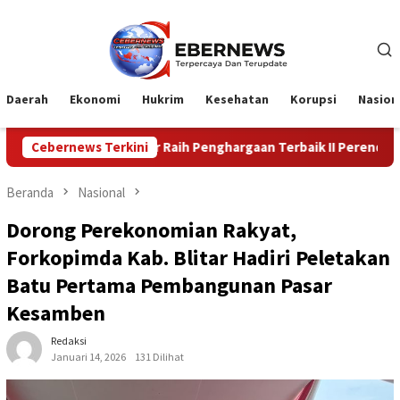
Loncat
ke
konten
Daerah
Ekonomi
Hukrim
Kesehatan
Korupsi
Nasion
i Kampar Raih Penghargaan Terbaik II Perencanaan dan Pencapaian
Cebernews Terkini
Beranda
Nasional
Dorong Perekonomian Rakyat,
Forkopimda Kab. Blitar Hadiri Peletakan
Batu Pertama Pembangunan Pasar
Kesamben
Redaksi
Januari 14, 2026
131 Dilihat