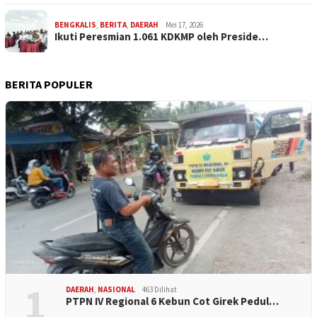
BENGKALIS
,
BERITA
,
DAERAH
Mei 17, 2026
Ikuti Peresmian 1.061 KDKMP oleh Preside…
BERITA POPULER
1
DAERAH
,
NASIONAL
463 Dilihat
PTPN IV Regional 6 Kebun Cot Girek Pedul…