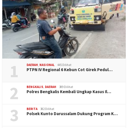
1
DAERAH
,
NASIONAL
445 Dilihat
PTPN IV Regional 6 Kebun Cot Girek Pedul…
2
BENGKALIS
,
DAERAH
389 Dilihat
Polres Bengkalis Kembali Ungkap Kasus Il…
3
BERITA
382 Dilihat
Polsek Kunto Darussalam Dukung Program K…