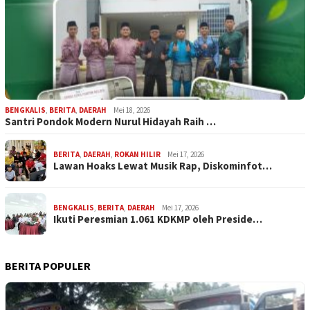
BENGKALIS
,
BERITA
,
DAERAH
Mei 18, 2026
Santri Pondok Modern Nurul Hidayah Raih …
BERITA
,
DAERAH
,
ROKAN HILIR
Mei 17, 2026
Lawan Hoaks Lewat Musik Rap, Diskominfot…
BENGKALIS
,
BERITA
,
DAERAH
Mei 17, 2026
Ikuti Peresmian 1.061 KDKMP oleh Preside…
BERITA POPULER