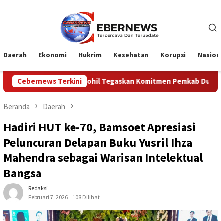
Loncat
ke
konten
Daerah
Ekonomi
Hukrim
Kesehatan
Korupsi
Nasion
ikbud Rohil Tegaskan Komitmen Pemkab Dukung Karnaval HUT ke-
Cebernews Terkini
Beranda
Daerah
Hadiri HUT ke-70, Bamsoet Apresiasi
Peluncuran Delapan Buku Yusril Ihza
Mahendra sebagai Warisan Intelektual
Bangsa
Redaksi
Februari 7, 2026
108 Dilihat