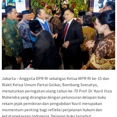
Jakarta – Anggota DPR RI sekaligus Ketua MPR RI ke-15 dan
Wakil Ketua Umum Partai Golkar, Bambang Soesatyo,
menuturkan peringatan ulang tahun ke-70 Prof. Dr. Yusril Ihza
Mahendra yang dirangkai dengan peluncuran delapan buku
rekam jejak pemikiran dan pengabdian Yusril merupakan
momentum penting bagi refleksi perjalanan hukum dan
ketatanegaraan Indonesia. Delapan buku tersebut