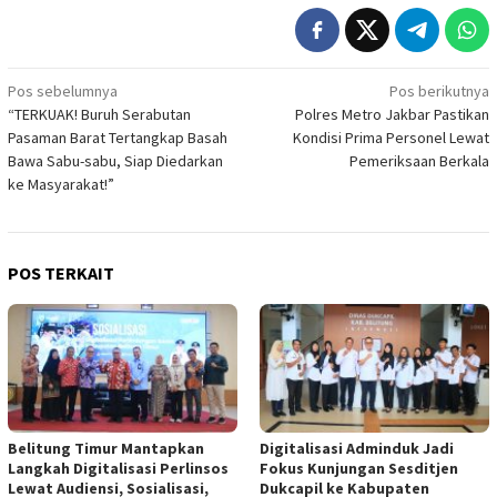
Navigasi
Pos sebelumnya
Pos berikutnya
“TERKUAK! Buruh Serabutan
Polres Metro Jakbar Pastikan
pos
Pasaman Barat Tertangkap Basah
Kondisi Prima Personel Lewat
Bawa Sabu-sabu, Siap Diedarkan
Pemeriksaan Berkala
ke Masyarakat!”
POS TERKAIT
Belitung Timur Mantapkan
Digitalisasi Adminduk Jadi
Langkah Digitalisasi Perlinsos
Fokus Kunjungan Sesditjen
Lewat Audiensi, Sosialisasi,
Dukcapil ke Kabupaten