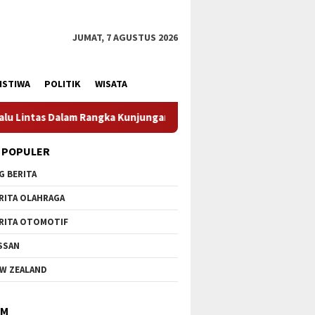
JUMAT, 7 AGUSTUS 2026
ISTIWA
POLITIK
WISATA
Kunjungan Menteri Pertahanan RI
Profesionalisme Praju
 POPULER
G BERITA
RITA OLAHRAGA
RITA OTOMOTIF
SSAN
W ZEALAND
IM