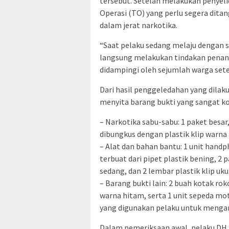
tersebut. Setelah melakukan penye
Operasi (TO) yang perlu segera dita
dalam jerat narkotika.
“Saat pelaku sedang melaju dengan s
langsung melakukan tindakan penang
didampingi oleh sejumlah warga setem
Dari hasil penggeledahan yang dilak
menyita barang bukti yang sangat ko
– Narkotika sabu-sabu: 1 paket besar,
dibungkus dengan plastik klip warna
– Alat dan bahan bantu: 1 unit han
terbuat dari pipet plastik bening, 2 p
sedang, dan 2 lembar plastik klip uk
– Barang bukti lain: 2 buah kotak rok
warna hitam, serta 1 unit sepeda m
yang digunakan pelaku untuk menga
Dalam pemeriksaan awal, pelaku DH