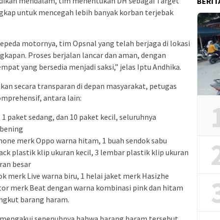
lidikan mendalam, tim menentukan DH sebagai Target
BERIT
ngkap untuk mencegah lebih banyak korban terjebak
epeda motornya, tim Opsnal yang telah berjaga di lokasi
kapan. Proses berjalan lancar dan aman, dengan
pat yang bersedia menjadi saksi,” jelas Iptu Andhika.
ukan secara transparan di depan masyarakat, petugas
mprehensif, antara lain:
 1 paket sedang, dan 10 paket kecil, seluruhnya
 bening
dphone merk Oppo warna hitam, 1 buah sendok sabu
ack plastik klip ukuran kecil, 3 lembar plastik klip ukuran
uran besar
ok merk Live warna biru, 1 helai jaket merk Hasizhe
otor merk Beat dengan warna kombinasi pink dan hitam
ngkut barang haram.
 mengakui sepenuhnya bahwa barang haram tersebut