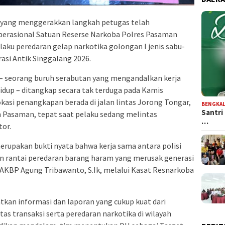
 yang menggerakkan langkah petugas telah
erasional Satuan Reserse Narkoba Polres Pasaman
laku peredaran gelap narkotika golongan I jenis sabu-
asi Antik Singgalang 2026.
) – seorang buruh serabutan yang mengandalkan kerja
dup – ditangkap secara tak terduga pada Kamis
Lokasi penangkapan berada di jalan lintas Jorong Tongar,
BENGKAL
Santri
 Pasaman, tepat saat pelaku sedang melintas
…
or.
rupakan bukti nyata bahwa kerja sama antara polisi
rantai peredaran barang haram yang merusak generasi
 AKBP Agung Tribawanto, S.Ik, melalui Kasat Resnarkoba
kan informasi dan laporan yang cukup kuat dari
as transaksi serta peredaran narkotika di wilayah