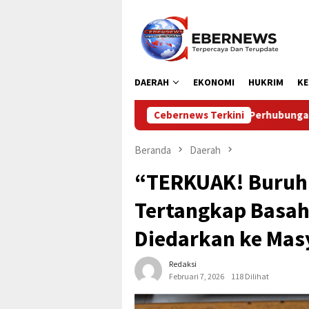
Loncat
ke
konten
DAERAH
EKONOMI
HUKRIM
KE
Dinas Perhubungan Kabupaten Kampar Laks
Cebernews Terkini
Beranda
Daerah
“TERKUAK! Buruh
Tertangkap Basah
Diedarkan ke Mas
Redaksi
Februari 7, 2026
118 Dilihat