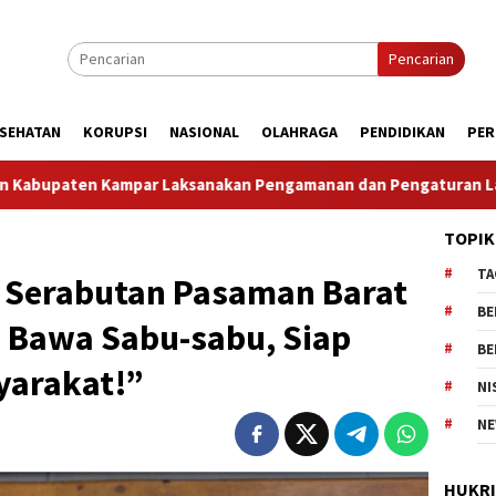
Pencarian
SEHATAN
KORUPSI
NASIONAL
OLAHRAGA
PENDIDIKAN
PER
anakan Pengamanan dan Pengaturan Lalu Lintas Dalam Rangka 
TOPIK
TA
 Serabutan Pasaman Barat
BE
 Bawa Sabu-sabu, Siap
BE
yarakat!”
NI
NE
HUKR