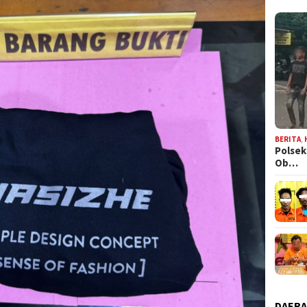
BERITA
,
Polsek
Ob…
DAER