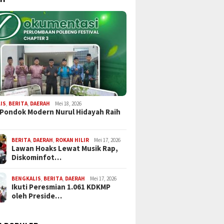
IS
,
BERITA
,
DAERAH
Mei 18, 2026
 Pondok Modern Nurul Hidayah Raih
BERITA
,
DAERAH
,
ROKAN HILIR
Mei 17, 2026
Lawan Hoaks Lewat Musik Rap,
Diskominfot…
BENGKALIS
,
BERITA
,
DAERAH
Mei 17, 2026
Ikuti Peresmian 1.061 KDKMP
oleh Preside…