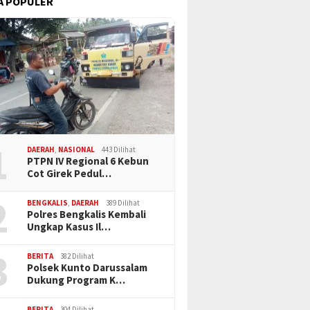
A POPULER
1
DAERAH
,
NASIONAL
443 Dilihat
PTPN IV Regional 6 Kebun
Cot Girek Pedul…
2
BENGKALIS
,
DAERAH
389 Dilihat
Polres Bengkalis Kembali
Ungkap Kasus Il…
3
BERITA
382 Dilihat
Polsek Kunto Darussalam
Dukung Program K…
BERITA
304 Dilihat