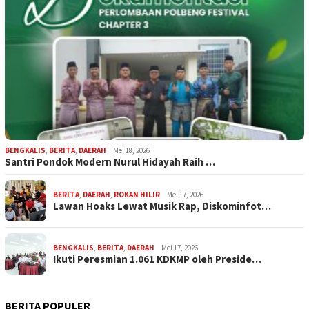
BENGKALIS
,
BERITA
,
DAERAH
Mei 18, 2026
Santri Pondok Modern Nurul Hidayah Raih …
BERITA
,
DAERAH
,
ROKAN HILIR
Mei 17, 2026
Lawan Hoaks Lewat Musik Rap, Diskominfot…
BENGKALIS
,
BERITA
,
DAERAH
Mei 17, 2026
Ikuti Peresmian 1.061 KDKMP oleh Preside…
BERITA POPULER