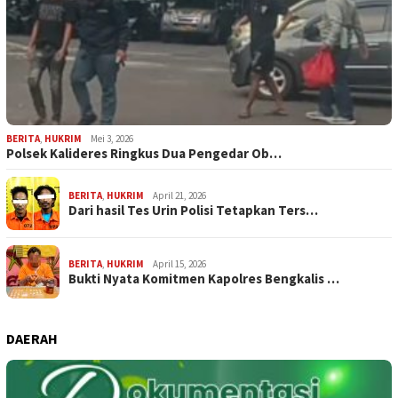
BERITA
,
HUKRIM
Mei 3, 2026
Polsek Kalideres Ringkus Dua Pengedar Ob…
BERITA
,
HUKRIM
April 21, 2026
Dari hasil Tes Urin Polisi Tetapkan Ters…
BERITA
,
HUKRIM
April 15, 2026
Bukti Nyata Komitmen Kapolres Bengkalis …
DAERAH