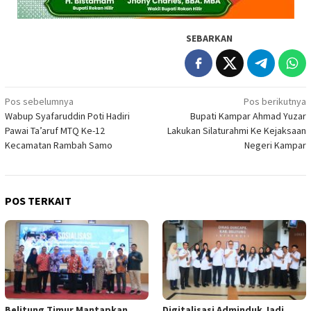
SEBARKAN
Navigasi
Pos sebelumnya
Pos berikutnya
Wabup Syafaruddin Poti Hadiri
Bupati Kampar Ahmad Yuzar
pos
Pawai Ta’aruf MTQ Ke-12
Lakukan Silaturahmi Ke Kejaksaan
Kecamatan Rambah Samo
Negeri Kampar
POS TERKAIT
Belitung Timur Mantapkan
Digitalisasi Adminduk Jadi