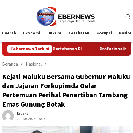
Loncat
ke
konten
Daerah
Ekonomi
Hukrim
Kesehatan
Korupsi
Nasion
 Pertahanan RI
Cebernews Terkini
Profesionalisme Prajurit Jadi Penekanan
Beranda
Nasional
Kejati Maluku Bersama Gubernur Maluku
dan Jajaran Forkopimda Gelar
Pertemuan Perihal Penertiban Tambang
Emas Gunung Botak
Redaksi
Juli 30, 2025
88 Dilihat