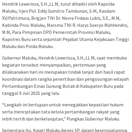
Hendrik Lewerissa, S.H.,LL.M, turut dihadiri oleh Kapolda
Maluku, Irjen Pol. Eddy Sumitro Tambunan, S.IK, Kasdam
XV/Pattimura, Brigjen TNI Dr. Nevra Firdaus Lubis, S.E., M.M,
Kabinda Prov. Maluku, Marsma TNI R. Harys Soeryo Mahhendro,
M.M, Para Pimpinan OPD Pemerintah Provinsi Maluku,
Kapolres Buru serta sejumlah Pejabat Utama Kejaksaan Tinggi
Maluku dan Polda Maluku.
Gubernur Maluku, Hendrik Lewerissa, S.H.,LL.M, saat membuka
kegiatan tersebut menyampaikan, pertemuan yang
dilaksanakan hari ini merupakan tindak lanjut dari hasil rapat
koordinasi dalam rangka penertiban dan pengosongan wilayah
Pertambangan Emas Gunung Botak di Kabupaten Buru pada
tanggal 9 Juli 2025 yang lalu.
“Langkah ini bertujuan untuk menegakkan kepastian hukum
serta menciptakan tata kelola pertambangan rakyat yang
lebih tertib dan berkelanjutan,” Pungkas Gubernur Maluku.
Sementara itu, Kajati Maluku Agoes SP, dalam kesempatannya