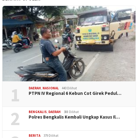
1
DAERAH
,
NASIONAL
440 Dilihat
PTPN IV Regional 6 Kebun Cot Girek Pedul…
2
BENGKALIS
,
DAERAH
388 Dilihat
Polres Bengkalis Kembali Ungkap Kasus Il…
BERITA
379 Dilihat