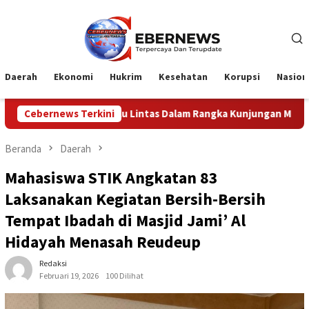
Loncat
ke
konten
Daerah
Ekonomi
Hukrim
Kesehatan
Korupsi
Nasion
Lintas Dalam Rangka Kunjungan Menteri Pertahanan RI
Cebernews Terkini
Beranda
Daerah
Mahasiswa STIK Angkatan 83
Laksanakan Kegiatan Bersih-Bersih
Tempat Ibadah di Masjid Jami’ Al
Hidayah Menasah Reudeup
Redaksi
Februari 19, 2026
100 Dilihat