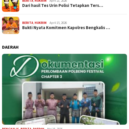
BERITA
,
HUKRIM
April 21, 2026
Dari hasil Tes Urin Polisi Tetapkan Ters…
BERITA
,
HUKRIM
April 15, 2026
Bukti Nyata Komitmen Kapolres Bengkalis …
DAERAH
BENGKALIS
,
BERITA
,
DAERAH
Mei 18, 2026