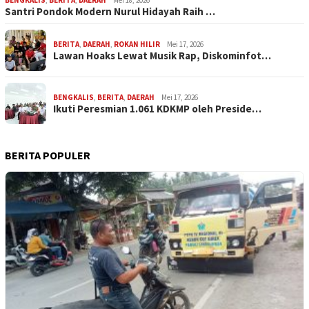
Santri Pondok Modern Nurul Hidayah Raih …
BERITA
,
DAERAH
,
ROKAN HILIR
Mei 17, 2026
Lawan Hoaks Lewat Musik Rap, Diskominfot…
BENGKALIS
,
BERITA
,
DAERAH
Mei 17, 2026
Ikuti Peresmian 1.061 KDKMP oleh Preside…
BERITA POPULER