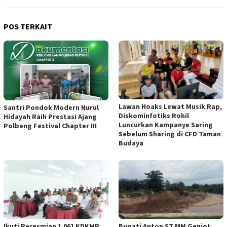
POS TERKAIT
Lawan Hoaks Lewat Musik Rap,
Santri Pondok Modern Nurul
Diskominfotiks Rohil
Hidayah Raih Prestasi Ajang
Luncurkan Kampanye Saring
Polbeng Festival Chapter III
Sebelum Sharing di CFD Taman
Budaya
Ikuti Peresmian 1.061 KDKMP
Bupati Anton ST MM Genjot