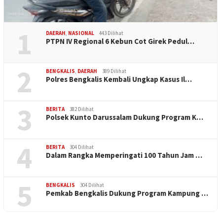
1
DAERAH
,
NASIONAL
443 Dilihat
PTPN IV Regional 6 Kebun Cot Girek Pedul…
2
BENGKALIS
,
DAERAH
389 Dilihat
Polres Bengkalis Kembali Ungkap Kasus Il…
3
BERITA
382 Dilihat
Polsek Kunto Darussalam Dukung Program K…
4
BERITA
304 Dilihat
Dalam Rangka Memperingati 100 Tahun Jam …
5
BENGKALIS
304 Dilihat
Pemkab Bengkalis Dukung Program Kampung …