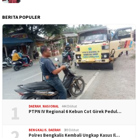
BERITA POPULER
1
DAERAH
,
NASIONAL
444 Dilihat
PTPN IV Regional 6 Kebun Cot Girek Pedul…
2
BENGKALIS
,
DAERAH
389 Dilihat
Polres Bengkalis Kembali Ungkap Kasus Il…