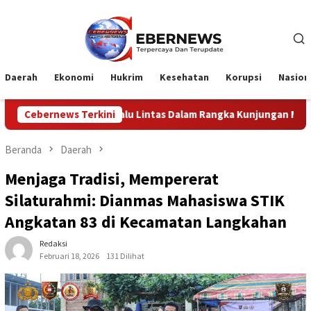
Loncat
ke
konten
Daerah
Ekonomi
Hukrim
Kesehatan
Korupsi
Nasion
 Lintas Dalam Rangka Kunjungan Menteri Pertahanan RI
Cebernews Terkini
Beranda
Daerah
Menjaga Tradisi, Mempererat
Silaturahmi: Dianmas Mahasiswa STIK
Angkatan 83 di Kecamatan Langkahan
Redaksi
Februari 18, 2026
131 Dilihat