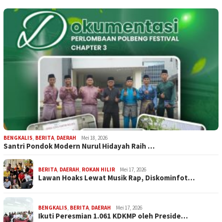
BENGKALIS
,
BERITA
,
DAERAH
Mei 18, 2026
Santri Pondok Modern Nurul Hidayah Raih …
BERITA
,
DAERAH
,
ROKAN HILIR
Mei 17, 2026
Lawan Hoaks Lewat Musik Rap, Diskominfot…
BENGKALIS
,
BERITA
,
DAERAH
Mei 17, 2026
Ikuti Peresmian 1.061 KDKMP oleh Preside…