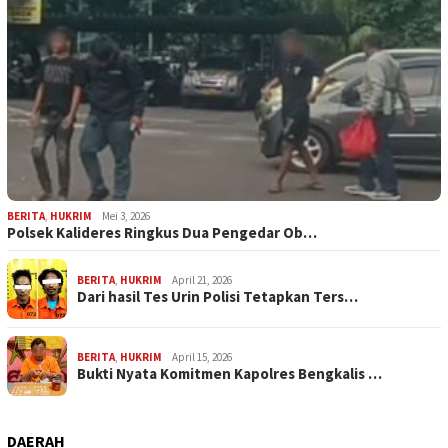
BERITA
,
HUKRIM
Mei 3, 2026
Polsek Kalideres Ringkus Dua Pengedar Ob…
BERITA
,
HUKRIM
April 21, 2026
Dari hasil Tes Urin Polisi Tetapkan Ters…
BERITA
,
HUKRIM
April 15, 2026
Bukti Nyata Komitmen Kapolres Bengkalis …
DAERAH