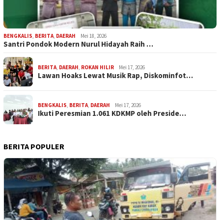
BENGKALIS
,
BERITA
,
DAERAH
Mei 18, 2026
Santri Pondok Modern Nurul Hidayah Raih …
BERITA
,
DAERAH
,
ROKAN HILIR
Mei 17, 2026
Lawan Hoaks Lewat Musik Rap, Diskominfot…
BENGKALIS
,
BERITA
,
DAERAH
Mei 17, 2026
Ikuti Peresmian 1.061 KDKMP oleh Preside…
BERITA POPULER