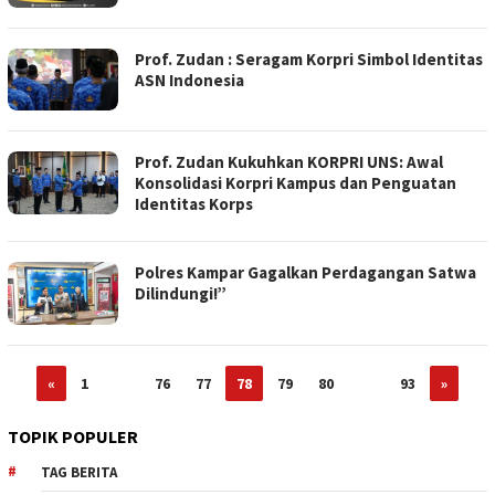
Prof. Zudan : Seragam Korpri Simbol Identitas
ASN Indonesia
Prof. Zudan Kukuhkan KORPRI UNS: Awal
Konsolidasi Korpri Kampus dan Penguatan
Identitas Korps
Polres Kampar Gagalkan Perdagangan Satwa
Dilindungi!”
«
1
…
76
77
78
79
80
…
93
»
TOPIK POPULER
TAG BERITA