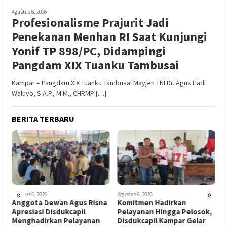
Agustus 6, 2026
Profesionalisme Prajurit Jadi
Penekanan Menhan RI Saat Kunjungi
Yonif TP 898/PC, Didampingi
Pangdam XIX Tuanku Tambusai
Kampar – Pangdam XIX Tuanku Tambusai Mayjen TNI Dr. Agus Hadi
Waluyo, S.A.P., M.M., CHRMP […]
BERITA TERBARU
«
»
Agustus 6, 2026
Agustus 6, 2026
A
Anggota Dewan Agus Risna
Komitmen Hadirkan
B
Apresiasi Disdukcapil
Pelayanan Hingga Pelosok,
B
Menghadirkan Pelayanan
Disdukcapil Kampar Gelar
L