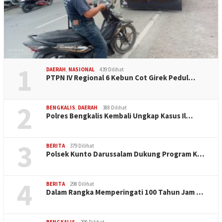
1
DAERAH
,
NASIONAL
439 Dilihat
PTPN IV Regional 6 Kebun Cot Girek Pedul…
2
BENGKALIS
,
DAERAH
388 Dilihat
Polres Bengkalis Kembali Ungkap Kasus Il…
3
BERITA
379 Dilihat
Polsek Kunto Darussalam Dukung Program K…
4
BERITA
298 Dilihat
Dalam Rangka Memperingati 100 Tahun Jam …