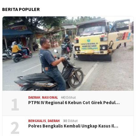
BERITA POPULER
1
DAERAH
,
NASIONAL
440 Dilihat
PTPN IV Regional 6 Kebun Cot Girek Pedul…
2
BENGKALIS
,
DAERAH
388 Dilihat
Polres Bengkalis Kembali Ungkap Kasus Il…