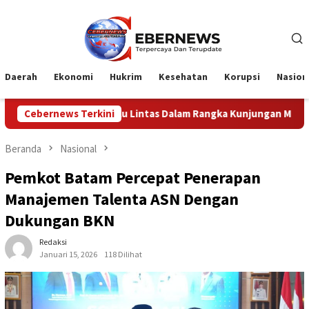
Loncat
ke
konten
Daerah
Ekonomi
Hukrim
Kesehatan
Korupsi
Nasion
Lintas Dalam Rangka Kunjungan Menteri Pertahanan RI
Cebernews Terkini
Beranda
Nasional
Pemkot Batam Percepat Penerapan
Manajemen Talenta ASN Dengan
Dukungan BKN
Redaksi
Januari 15, 2026
118 Dilihat