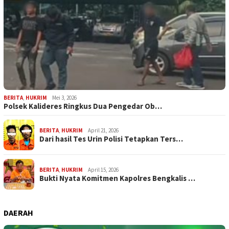
BERITA
,
HUKRIM
Mei 3, 2026
Polsek Kalideres Ringkus Dua Pengedar Ob…
BERITA
,
HUKRIM
April 21, 2026
Dari hasil Tes Urin Polisi Tetapkan Ters…
BERITA
,
HUKRIM
April 15, 2026
Bukti Nyata Komitmen Kapolres Bengkalis …
DAERAH