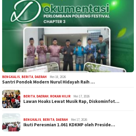
BENGKALIS
,
BERITA
,
DAERAH
Mei 18, 2026
Santri Pondok Modern Nurul Hidayah Raih …
BERITA
,
DAERAH
,
ROKAN HILIR
Mei 17, 2026
Lawan Hoaks Lewat Musik Rap, Diskominfot…
BENGKALIS
,
BERITA
,
DAERAH
Mei 17, 2026
Ikuti Peresmian 1.061 KDKMP oleh Preside…