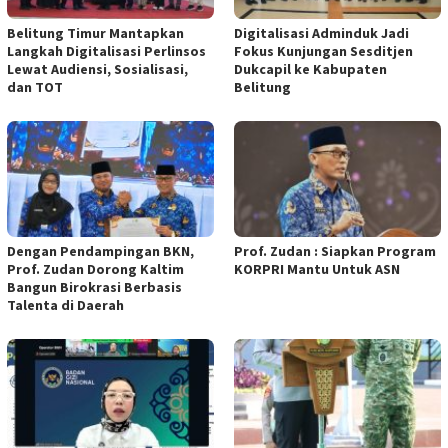
Belitung Timur Mantapkan
Digitalisasi Adminduk Jadi
Langkah Digitalisasi Perlinsos
Fokus Kunjungan Sesditjen
Lewat Audiensi, Sosialisasi,
Dukcapil ke Kabupaten
dan TOT
Belitung
Dengan Pendampingan BKN,
Prof. Zudan : Siapkan Program
Prof. Zudan Dorong Kaltim
KORPRI Mantu Untuk ASN
Bangun Birokrasi Berbasis
Talenta di Daerah