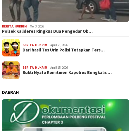
BERITA
,
HUKRIM
Mei 3, 2026
Polsek Kalideres Ringkus Dua Pengedar Ob…
BERITA
,
HUKRIM
April 21, 2026
Dari hasil Tes Urin Polisi Tetapkan Ters…
BERITA
,
HUKRIM
April 15, 2026
Bukti Nyata Komitmen Kapolres Bengkalis …
DAERAH