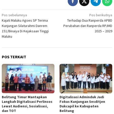
Navigasi
Pos sebelumnya
Pos berikutnya
Kajati Maluku Agoes SP Terima
Terhadap Dua Ranperda APBD
pos
Kunjungan Silaturahmi Danrem
Perubahan dan Ranperda RPJMD
151/Binaiya Di Kejaksaan Tinggi
2025 – 2029
Maluku
POS TERKAIT
Belitung Timur Mantapkan
Digitalisasi Adminduk Jadi
Langkah Digitalisasi Perlinsos
Fokus Kunjungan Sesditjen
Lewat Audiensi, Sosialisasi,
Dukcapil ke Kabupaten
dan TOT
Belitung