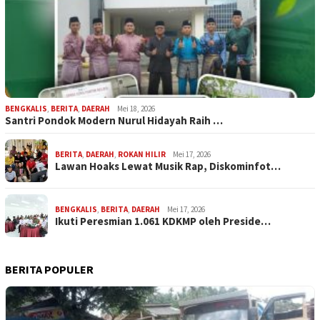
BENGKALIS
,
BERITA
,
DAERAH
Mei 18, 2026
Santri Pondok Modern Nurul Hidayah Raih …
BERITA
,
DAERAH
,
ROKAN HILIR
Mei 17, 2026
Lawan Hoaks Lewat Musik Rap, Diskominfot…
BENGKALIS
,
BERITA
,
DAERAH
Mei 17, 2026
Ikuti Peresmian 1.061 KDKMP oleh Preside…
BERITA POPULER