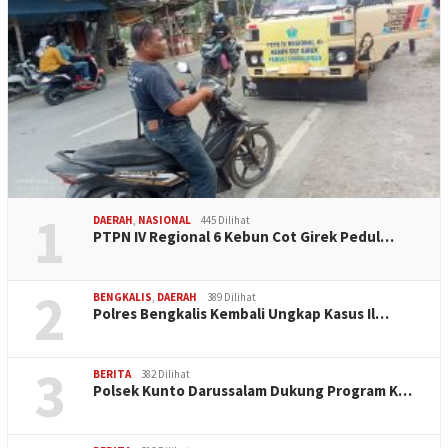
1
DAERAH
,
NASIONAL
445 Dilihat
PTPN IV Regional 6 Kebun Cot Girek Pedul…
2
BENGKALIS
,
DAERAH
389 Dilihat
Polres Bengkalis Kembali Ungkap Kasus Il…
3
BERITA
382 Dilihat
Polsek Kunto Darussalam Dukung Program K…