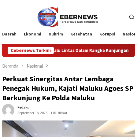
Loncat
ke
konten
Daerah
Ekonomi
Hukrim
Kesehatan
Korupsi
Nasion
lu Lintas Dalam Rangka Kunjungan Menteri Pertahanan RI
Cebernews Terkini
Beranda
Nasional
Perkuat Sinergitas Antar Lembaga
Penegak Hukum, Kajati Maluku Agoes SP
Berkunjung Ke Polda Maluku
Redaksi
September 18, 2025
116 Dilihat