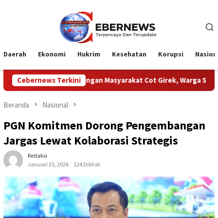
Loncat
ke
konten
Daerah
Ekonomi
Hukrim
Kesehatan
Korupsi
Nasion
PTPN Dengan Masyarakat Cot Girek, Warga Sampaikan Apresiasi
Cebernews Terkini
Beranda
Nasional
PGN Komitmen Dorong Pengembangan
Jargas Lewat Kolaborasi Strategis
Redaksi
Januari 25, 2026
124 Dilihat