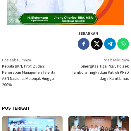
SEBARKAN
Navigasi
Pos sebelumnya
Pos berikutnya
Kepala BKN, Prof. Zudan:
Sinergitas Tiga Pilar, Polsek
pos
Penerapan Manajemen Talenta
Tambora Tingkatkan Patroli KRYD
ASN Nasional Melonjak Hingga
Jaga Kamtibmas
200%
POS TERKAIT