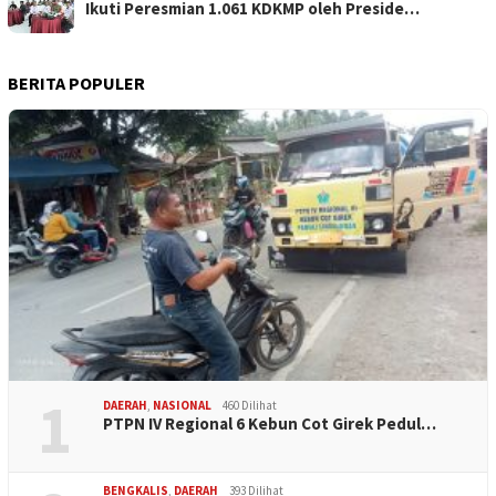
Ikuti Peresmian 1.061 KDKMP oleh Preside…
BERITA POPULER
1
DAERAH
,
NASIONAL
460 Dilihat
PTPN IV Regional 6 Kebun Cot Girek Pedul…
BENGKALIS
,
DAERAH
393 Dilihat