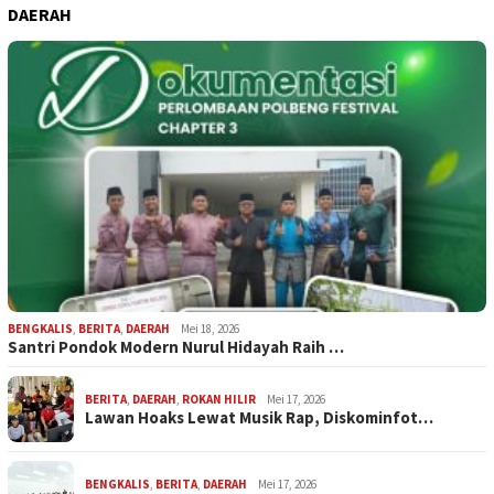
DAERAH
BENGKALIS
,
BERITA
,
DAERAH
Mei 18, 2026
Santri Pondok Modern Nurul Hidayah Raih …
BERITA
,
DAERAH
,
ROKAN HILIR
Mei 17, 2026
Lawan Hoaks Lewat Musik Rap, Diskominfot…
BENGKALIS
,
BERITA
,
DAERAH
Mei 17, 2026