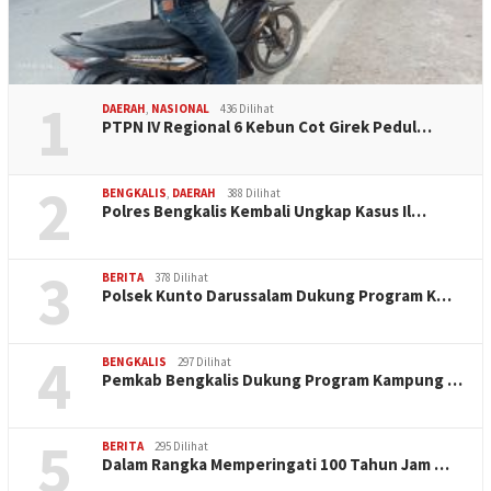
1
DAERAH
,
NASIONAL
436 Dilihat
PTPN IV Regional 6 Kebun Cot Girek Pedul…
2
BENGKALIS
,
DAERAH
388 Dilihat
Polres Bengkalis Kembali Ungkap Kasus Il…
3
BERITA
378 Dilihat
Polsek Kunto Darussalam Dukung Program K…
4
BENGKALIS
297 Dilihat
Pemkab Bengkalis Dukung Program Kampung …
5
BERITA
295 Dilihat
Dalam Rangka Memperingati 100 Tahun Jam …