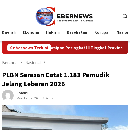
Loncat
ke
konten
Daerah
Ekonomi
Hukrim
Kesehatan
Korupsi
Nasion
an Kearsipan Peringkat III Tingkat Provinsi Riau
Cebernews Terkini
Kadiskes
Beranda
Nasional
PLBN Serasan Catat 1.181 Pemudik
Jelang Lebaran 2026
Redaksi
Maret 20, 2026
97 Dilihat