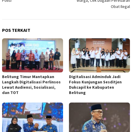
Polisi
Warga, Cek Dugaan Peredaran
Obat Ilegal
POS TERKAIT
Belitung Timur Mantapkan
Digitalisasi Adminduk Jadi
Langkah Digitalisasi Perlinsos
Fokus Kunjungan Sesditjen
Lewat Audiensi, Sosialisasi,
Dukcapil ke Kabupaten
dan TOT
Belitung