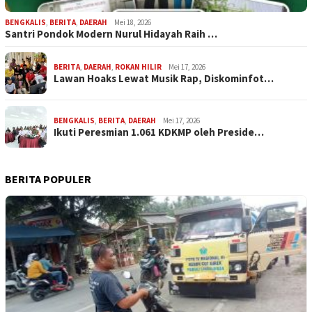
BENGKALIS
,
BERITA
,
DAERAH
Mei 18, 2026
Santri Pondok Modern Nurul Hidayah Raih …
BERITA
,
DAERAH
,
ROKAN HILIR
Mei 17, 2026
Lawan Hoaks Lewat Musik Rap, Diskominfot…
BENGKALIS
,
BERITA
,
DAERAH
Mei 17, 2026
Ikuti Peresmian 1.061 KDKMP oleh Preside…
BERITA POPULER