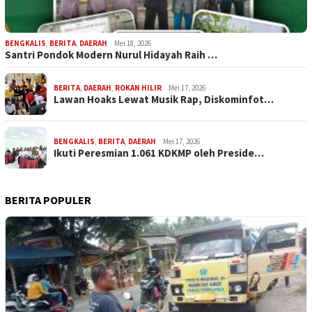
BENGKALIS
,
BERITA
,
DAERAH
Mei 18, 2026
Santri Pondok Modern Nurul Hidayah Raih …
BERITA
,
DAERAH
,
ROKAN HILIR
Mei 17, 2026
Lawan Hoaks Lewat Musik Rap, Diskominfot…
BENGKALIS
,
BERITA
,
DAERAH
Mei 17, 2026
Ikuti Peresmian 1.061 KDKMP oleh Preside…
BERITA POPULER