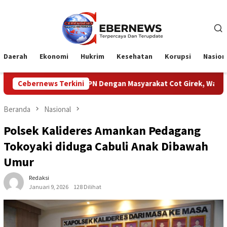
Loncat
ke
konten
Daerah
Ekonomi
Hukrim
Kesehatan
Korupsi
Nasion
 Konflik PTPN Dengan Masyarakat Cot Girek, Warga Sampaikan Apre
Cebernews Terkini
Beranda
Nasional
Polsek Kalideres Amankan Pedagang
Tokoyaki diduga Cabuli Anak Dibawah
Umur
Redaksi
Januari 9, 2026
128 Dilihat