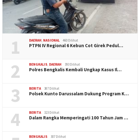
1
DAERAH
,
NASIONAL
460 Dilihat
PTPN IV Regional 6 Kebun Cot Girek Pedul…
2
BENGKALIS
,
DAERAH
393 Dilihat
Polres Bengkalis Kembali Ungkap Kasus Il…
3
BERITA
387 Dilihat
Polsek Kunto Darussalam Dukung Program K…
4
BERITA
323 Dilihat
Dalam Rangka Memperingati 100 Tahun Jam …
BENGKALIS
307 Dilihat