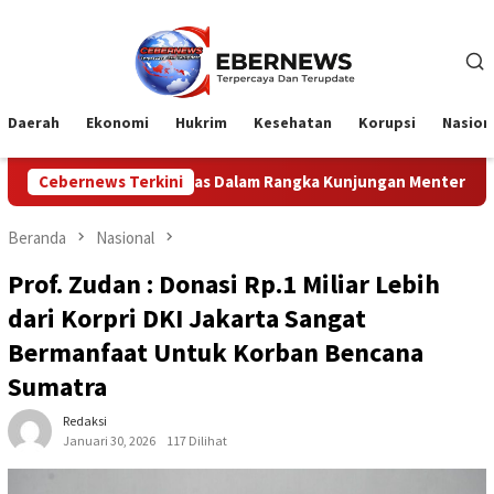
Loncat
ke
konten
Daerah
Ekonomi
Hukrim
Kesehatan
Korupsi
Nasion
tas Dalam Rangka Kunjungan Menteri Pertahanan RI
Cebernews Terkini
Pro
Beranda
Nasional
Prof. Zudan : Donasi Rp.1 Miliar Lebih
dari Korpri DKI Jakarta Sangat
Bermanfaat Untuk Korban Bencana
Sumatra
Redaksi
Januari 30, 2026
117 Dilihat