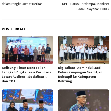
pos
dalam rangka Jumat Berkah
KPLB Harus Berdampak Konkret
Pada Pelayanan Publik
POS TERKAIT
Belitung Timur Mantapkan
Digitalisasi Adminduk Jadi
Langkah Digitalisasi Perlinsos
Fokus Kunjungan Sesditjen
Lewat Audiensi, Sosialisasi,
Dukcapil ke Kabupaten
dan TOT
Belitung