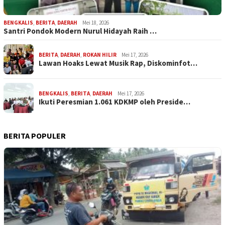
BENGKALIS
,
BERITA
,
DAERAH
Mei 18, 2026
Santri Pondok Modern Nurul Hidayah Raih …
BERITA
,
DAERAH
,
ROKAN HILIR
Mei 17, 2026
Lawan Hoaks Lewat Musik Rap, Diskominfot…
BENGKALIS
,
BERITA
,
DAERAH
Mei 17, 2026
Ikuti Peresmian 1.061 KDKMP oleh Preside…
BERITA POPULER