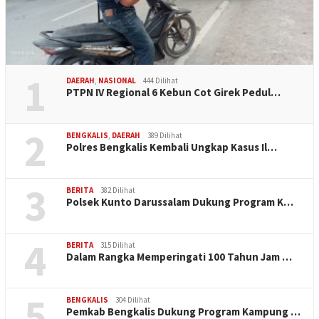
1
DAERAH
,
NASIONAL
444 Dilihat
PTPN IV Regional 6 Kebun Cot Girek Pedul…
2
BENGKALIS
,
DAERAH
389 Dilihat
Polres Bengkalis Kembali Ungkap Kasus Il…
3
BERITA
382 Dilihat
Polsek Kunto Darussalam Dukung Program K…
4
BERITA
315 Dilihat
Dalam Rangka Memperingati 100 Tahun Jam …
5
BENGKALIS
304 Dilihat
Pemkab Bengkalis Dukung Program Kampung …