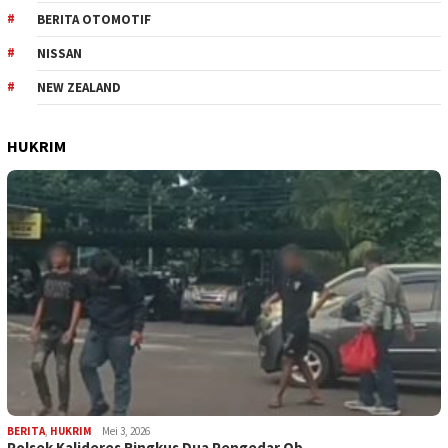
BERITA OTOMOTIF
NISSAN
NEW ZEALAND
HUKRIM
BERITA
,
HUKRIM
Mei 3, 2026
Polsek Kalideres Ringkus Dua Pengedar Ob…