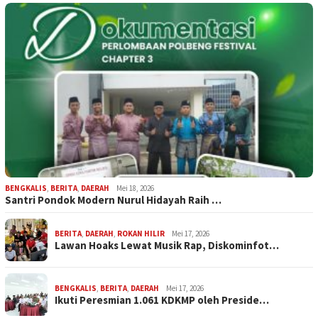
BENGKALIS
,
BERITA
,
DAERAH
Mei 18, 2026
Santri Pondok Modern Nurul Hidayah Raih …
BERITA
,
DAERAH
,
ROKAN HILIR
Mei 17, 2026
Lawan Hoaks Lewat Musik Rap, Diskominfot…
BENGKALIS
,
BERITA
,
DAERAH
Mei 17, 2026
Ikuti Peresmian 1.061 KDKMP oleh Preside…