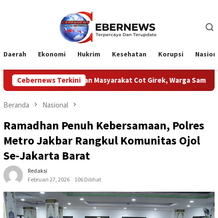
Loncat
ke
konten
Daerah
Ekonomi
Hukrim
Kesehatan
Korupsi
Nasion
 Dengan Masyarakat Cot Girek, Warga Sampaikan Apresiasi
Cebernews Terkini
Beranda
Nasional
Ramadhan Penuh Kebersamaan, Polres
Metro Jakbar Rangkul Komunitas Ojol
Se-Jakarta Barat
Redaksi
Februari 27, 2026
106 Dilihat