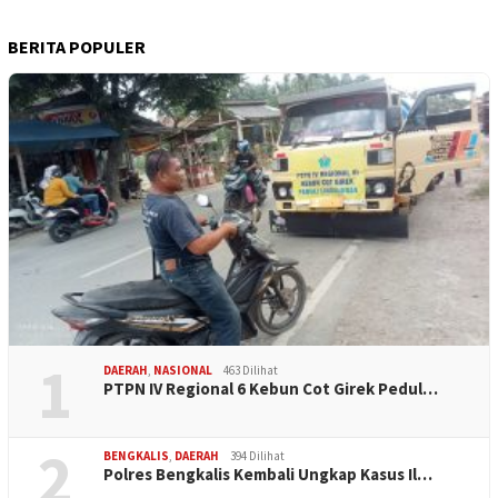
BERITA POPULER
1
DAERAH
,
NASIONAL
463 Dilihat
PTPN IV Regional 6 Kebun Cot Girek Pedul…
2
BENGKALIS
,
DAERAH
394 Dilihat
Polres Bengkalis Kembali Ungkap Kasus Il…