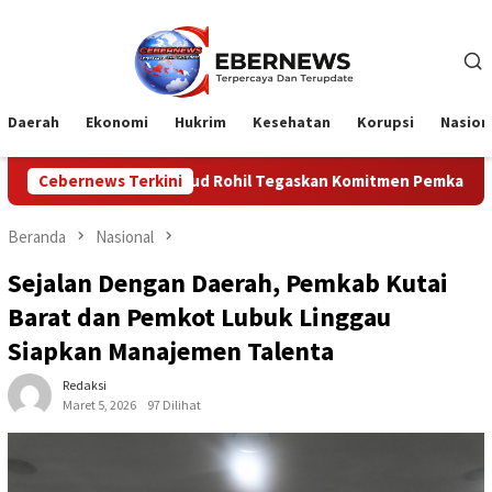
Loncat
ke
konten
Daerah
Ekonomi
Hukrim
Kesehatan
Korupsi
Nasion
 Disdikbud Rohil Tegaskan Komitmen Pemkab Dukung Karnaval HU
Cebernews Terkini
Beranda
Nasional
Sejalan Dengan Daerah, Pemkab Kutai
Barat dan Pemkot Lubuk Linggau
Siapkan Manajemen Talenta
Redaksi
Maret 5, 2026
97 Dilihat