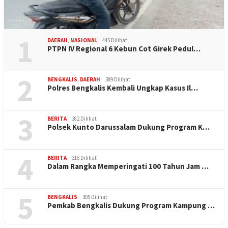
1
DAERAH
,
NASIONAL
445 Dilihat
PTPN IV Regional 6 Kebun Cot Girek Pedul…
2
BENGKALIS
,
DAERAH
389 Dilihat
Polres Bengkalis Kembali Ungkap Kasus Il…
3
BERITA
382 Dilihat
Polsek Kunto Darussalam Dukung Program K…
4
BERITA
316 Dilihat
Dalam Rangka Memperingati 100 Tahun Jam …
5
BENGKALIS
305 Dilihat
Pemkab Bengkalis Dukung Program Kampung …