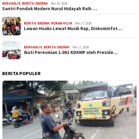
BENGKALIS
,
BERITA
,
DAERAH
Mei 18, 2026
Santri Pondok Modern Nurul Hidayah Raih …
BERITA
,
DAERAH
,
ROKAN HILIR
Mei 17, 2026
Lawan Hoaks Lewat Musik Rap, Diskominfot…
BENGKALIS
,
BERITA
,
DAERAH
Mei 17, 2026
Ikuti Peresmian 1.061 KDKMP oleh Preside…
BERITA POPULER