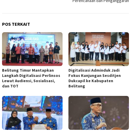
Perencanaan dan Penganggaran
POS TERKAIT
Belitung Timur Mantapkan
Digitalisasi Adminduk Jadi
Langkah Digitalisasi Perlinsos
Fokus Kunjungan Sesditjen
Lewat Audiensi, Sosialisasi,
Dukcapil ke Kabupaten
dan TOT
Belitung