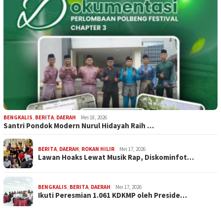
BENGKALIS
,
BERITA
,
DAERAH
Mei 18, 2026
Santri Pondok Modern Nurul Hidayah Raih …
BERITA
,
DAERAH
,
ROKAN HILIR
Mei 17, 2026
Lawan Hoaks Lewat Musik Rap, Diskominfot…
BENGKALIS
,
BERITA
,
DAERAH
Mei 17, 2026
Ikuti Peresmian 1.061 KDKMP oleh Preside…