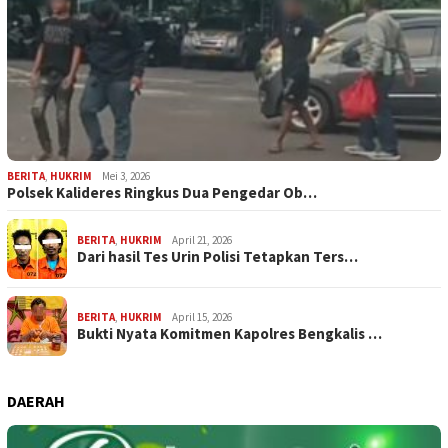
BERITA
,
HUKRIM
Mei 3, 2026
Polsek Kalideres Ringkus Dua Pengedar Ob…
BERITA
,
HUKRIM
April 21, 2026
Dari hasil Tes Urin Polisi Tetapkan Ters…
BERITA
,
HUKRIM
April 15, 2026
Bukti Nyata Komitmen Kapolres Bengkalis …
DAERAH