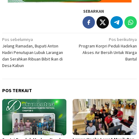
SEBARKAN
Navigasi
Pos sebelumnya
Pos berikutnya
Jelang Ramadan, Bupati Anton
Program Korpri Peduli Hadirkan
pos
Hadiri Penutupan Lubuk Larangan
Akses Air Bersih Untuk Warga
dan Serahkan Ribuan Bibit Ikan di
Bantul
Desa Kabun
POS TERKAIT