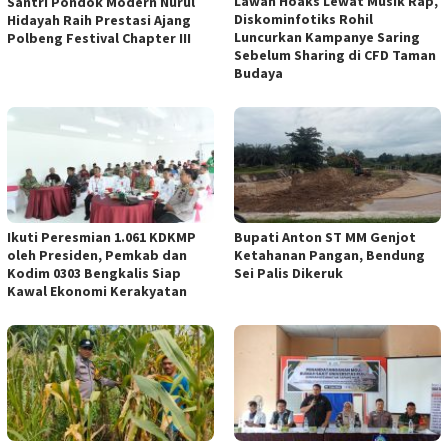
Lawan Hoaks Lewat Musik Rap,
Santri Pondok Modern Nurul
Diskominfotiks Rohil
Hidayah Raih Prestasi Ajang
Luncurkan Kampanye Saring
Polbeng Festival Chapter III
Sebelum Sharing di CFD Taman
Budaya
Ikuti Peresmian 1.061 KDKMP
Bupati Anton ST MM Genjot
oleh Presiden, Pemkab dan
Ketahanan Pangan, Bendung
Kodim 0303 Bengkalis Siap
Sei Palis Dikeruk
Kawal Ekonomi Kerakyatan