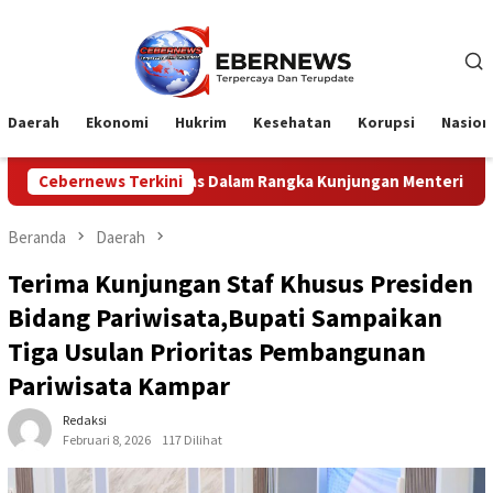
Loncat
ke
konten
Daerah
Ekonomi
Hukrim
Kesehatan
Korupsi
Nasion
 Dalam Rangka Kunjungan Menteri Pertahanan RI
Cebernews Terkini
Profes
Beranda
Daerah
Terima Kunjungan Staf Khusus Presiden
Bidang Pariwisata,Bupati Sampaikan
Tiga Usulan Prioritas Pembangunan
Pariwisata Kampar
Redaksi
Februari 8, 2026
117 Dilihat