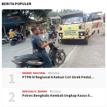
BERITA POPULER
1
DAERAH
,
NASIONAL
444 Dilihat
PTPN IV Regional 6 Kebun Cot Girek Pedul…
2
BENGKALIS
,
DAERAH
389 Dilihat
Polres Bengkalis Kembali Ungkap Kasus Il…