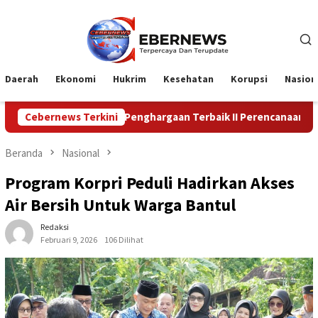
Loncat
ke
konten
Daerah
Ekonomi
Hukrim
Kesehatan
Korupsi
Nasion
par Raih Penghargaan Terbaik II Perencanaan dan Pencapaian Daera
Cebernews Terkini
Beranda
Nasional
Program Korpri Peduli Hadirkan Akses
Air Bersih Untuk Warga Bantul
Redaksi
Februari 9, 2026
106 Dilihat