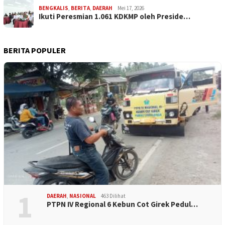
BENGKALIS
,
BERITA
,
DAERAH
Mei 17, 2026
Ikuti Peresmian 1.061 KDKMP oleh Preside…
BERITA POPULER
1
DAERAH
,
NASIONAL
463 Dilihat
PTPN IV Regional 6 Kebun Cot Girek Pedul…