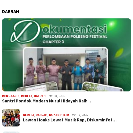
DAERAH
BENGKALIS
,
BERITA
,
DAERAH
Mei 18, 2026
Santri Pondok Modern Nurul Hidayah Raih …
BERITA
,
DAERAH
,
ROKAN HILIR
Mei 17, 2026
Lawan Hoaks Lewat Musik Rap, Diskominfot…