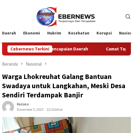
Loncat
ke
konten
Daerah
Ekonomi
Hukrim
Kesehatan
Korupsi
Nasion
 dan Pencapaian Daerah
Cebernews Terkini
Camat Tapung Hilir Menjadi Inspe
Beranda
Nasional
Warga Lhokreuhat Galang Bantuan
Swadaya untuk Langkahan, Meski Desa
Sendiri Terdampak Banjir
Redaksi
Desember 5, 2025
121 Dilihat