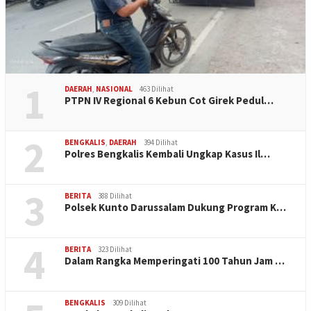
1
DAERAH
,
NASIONAL
463 Dilihat
PTPN IV Regional 6 Kebun Cot Girek Pedul…
2
BENGKALIS
,
DAERAH
394 Dilihat
Polres Bengkalis Kembali Ungkap Kasus Il…
3
BERITA
388 Dilihat
Polsek Kunto Darussalam Dukung Program K…
4
BERITA
323 Dilihat
Dalam Rangka Memperingati 100 Tahun Jam …
BENGKALIS
309 Dilihat