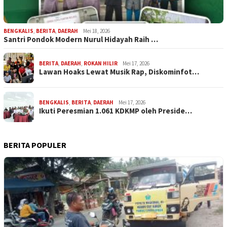
BENGKALIS
,
BERITA
,
DAERAH
Mei 18, 2026
Santri Pondok Modern Nurul Hidayah Raih …
BERITA
,
DAERAH
,
ROKAN HILIR
Mei 17, 2026
Lawan Hoaks Lewat Musik Rap, Diskominfot…
BENGKALIS
,
BERITA
,
DAERAH
Mei 17, 2026
Ikuti Peresmian 1.061 KDKMP oleh Preside…
BERITA POPULER